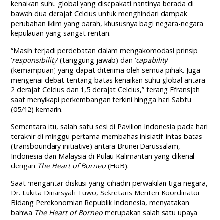
kenaikan suhu global yang disepakati nantinya berada di
bawah dua derajat Celcius untuk menghindari dampak
perubahan iklim yang parah, khususnya bagi negara-negara
kepulauan yang sangat rentan.
“Masih terjadi perdebatan dalam mengakomodasi prinsip
‘
responsibility
’ (tanggung jawab) dan ‘
capability
’
(kemampuan) yang dapat diterima oleh semua pihak. Juga
mengenai debat tentang batas kenaikan suhu global antara
2 derajat Celcius dan 1,5 derajat Celcius,” terang Efransjah
saat menyikapi perkembangan terkini hingga hari Sabtu
(05/12) kemarin.
Sementara itu, salah satu sesi di Pavilion Indonesia pada hari
terakhir di minggu pertama membahas inisiatif lintas batas
(transboundary initiative) antara Brunei Darussalam,
Indonesia dan Malaysia di Pulau Kalimantan yang dikenal
dengan
The Heart of Borneo
(HoB).
Saat mengantar diskusi yang dihadiri perwakilan tiga negara,
Dr. Lukita Dinarsyah Tuwo, Sekretaris Menteri Koordinator
Bidang Perekonomian Republik Indonesia, menyatakan
bahwa
The Heart of Borneo
merupakan salah satu upaya