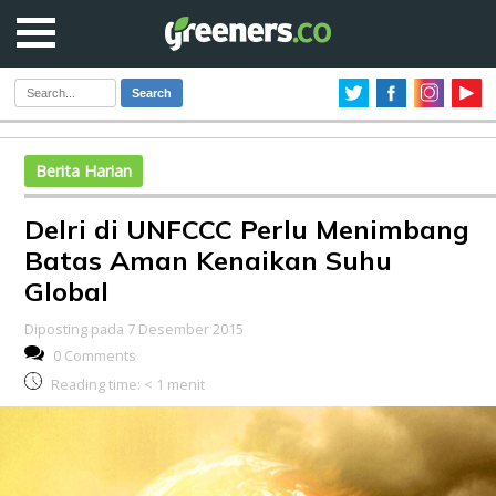
Search
Berita Harian
Delri di UNFCCC Perlu Menimbang
Batas Aman Kenaikan Suhu
Global
Diposting pada 7 Desember 2015
0 Comments
Reading time:
< 1
menit