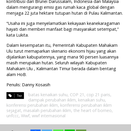
kontribusi dari Brunei Darussalam, Indonesia dan Malaysia
dalam mengurangi emisi gas rumah kaca global dengan
menjaga 22 juta hektare tutupan hutan di Pulau Kalimantan.
“Usaha ini juga menyelamatkan kekayaan keanekaragaman
hayati dan memberi manfaat bagi masyarakat setempat,”
kata Lukita.
Dalam kesempatan itu, Pemerintah Kabupaten Mahakam
Ulu turut memaparkan skenario ekonomi hijau yang akan
dijalankan kabupatennya, yang mana 90 persen luasannya
masih merupakan hutan. Seluruh wilayah Kabupaten
Mahakam Ulu , Kalimantan Timur berada dalam bentang
alam HoB.
Penulis: Danny Kosasih
batas kenaikan suhu
,
COP 21
,
cop 21 paris
,
dampak perubahan iklim
,
kenaikan suhu
,
konferensi perubahan iklim
,
konferensi perubahan iklim
sejagat
,
masalah perubahan iklim
,
the heart of borneo
,
unfccc
,
Wwf
,
wwf internasional