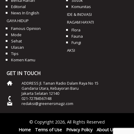
Berita Harian
Sosok
Editorial
Komunitas
News In English
IDE & INOVASI
GAYA HIDUP
RAGAM HAYATI
Famous Opinion
Flora
Mode
Fauna
Sehat
Fungi
Ulasan
AKSI
Tips
Komen Kamu
GET IN TOUCH
ADDRESS Jl. Taman Radio Dalam Raya No 15
Gandaria Utara, Kebayoran Baru
Jakarta Selatan 12140
021-72784567/48
redaksi@greenersmagz.com
© Copyright 2026, All Rights Reserved
Home
Terms of Use
Privacy Policy
About Us