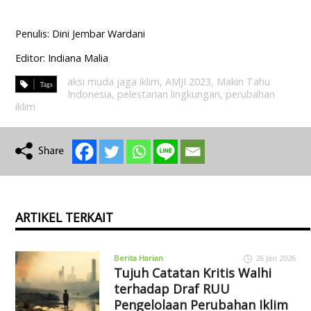
Penulis: Dini Jembar Wardani
Editor: Indiana Malia
aksi muda jaga iklim
,
AMJI 2023
,
Makin Tahu
Indonesia
,
pelestarian lingkungan
,
perubahan
iklim
ARTIKEL TERKAIT
Berita Harian
26 Jan 2026
Tujuh Catatan Kritis Walhi
terhadap Draf RUU
Pengelolaan Perubahan Iklim