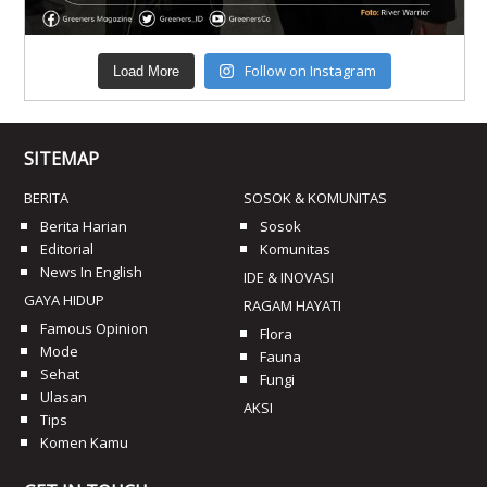
Follow on Instagram
Load More
SITEMAP
BERITA
SOSOK & KOMUNITAS
Berita Harian
Sosok
Editorial
Komunitas
News In English
IDE & INOVASI
GAYA HIDUP
RAGAM HAYATI
Famous Opinion
Flora
Mode
Fauna
Sehat
Fungi
Ulasan
AKSI
Tips
Komen Kamu