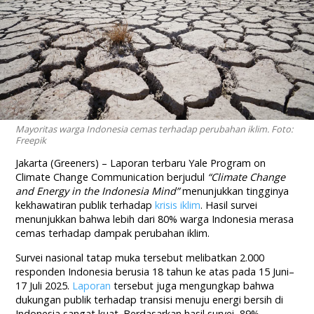
Mayoritas warga Indonesia cemas terhadap perubahan iklim. Foto:
Freepik
Jakarta (Greeners) – Laporan terbaru Yale Program on
Climate Change Communication berjudul
“Climate Change
and Energy in the Indonesia Mind”
menunjukkan tingginya
kekhawatiran publik terhadap
krisis iklim
. Hasil survei
menunjukkan bahwa lebih dari 80% warga Indonesia merasa
cemas terhadap dampak perubahan iklim.
Survei nasional tatap muka tersebut melibatkan 2.000
responden Indonesia berusia 18 tahun ke atas pada 15 Juni–
17 Juli 2025.
Laporan
tersebut juga mengungkap bahwa
dukungan publik terhadap transisi menuju energi bersih di
Indonesia sangat kuat. Berdasarkan hasil survei, 89%