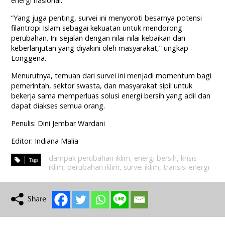
energi nasional.
“Yang juga penting, survei ini menyoroti besarnya potensi
filantropi Islam sebagai kekuatan untuk mendorong
perubahan. Ini sejalan dengan nilai-nilai kebaikan dan
keberlanjutan yang diyakini oleh masyarakat,” ungkap
Longgena.
Menurutnya, temuan dari survei ini menjadi momentum bagi
pemerintah, sektor swasta, dan masyarakat sipil untuk
bekerja sama memperluas solusi energi bersih yang adil dan
dapat diakses semua orang.
Penulis: Dini Jembar Wardani
Editor: Indiana Malia
dampak perubahan iklim
,
energi bersih
,
krisis
iklim
,
perubahan iklim
,
survei iklim
,
transisi energi