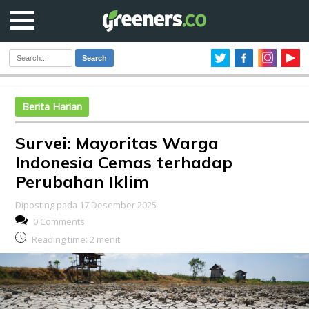
Search
Berita Harian
Survei: Mayoritas Warga
Indonesia Cemas terhadap
Perubahan Iklim
Diposting pada 17 Desember 2025
0 Comments
Reading time:
2
menit