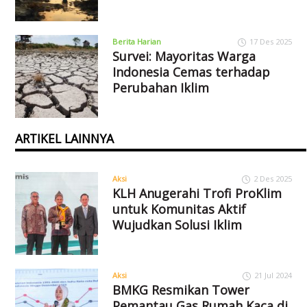
Berita Harian
17 Des 2025
Survei: Mayoritas Warga
Indonesia Cemas terhadap
Perubahan Iklim
ARTIKEL LAINNYA
Aksi
2 Des 2025
KLH Anugerahi Trofi ProKlim
untuk Komunitas Aktif
Wujudkan Solusi Iklim
Aksi
21 Jul 2024
BMKG Resmikan Tower
Pemantau Gas Rumah Kaca di