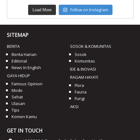
Follow on Instagram
Load More
SITEMAP
BERITA
SOSOK & KOMUNITAS
Berita Harian
Sosok
Editorial
Komunitas
News In English
IDE & INOVASI
GAYA HIDUP
RAGAM HAYATI
Famous Opinion
Flora
Mode
Fauna
Sehat
Fungi
Ulasan
AKSI
Tips
Komen Kamu
GET IN TOUCH