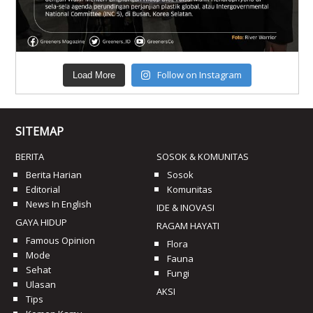
Follow on Instagram
Load More
SITEMAP
BERITA
SOSOK & KOMUNITAS
Berita Harian
Sosok
Editorial
Komunitas
News In English
IDE & INOVASI
GAYA HIDUP
RAGAM HAYATI
Famous Opinion
Flora
Mode
Fauna
Sehat
Fungi
Ulasan
AKSI
Tips