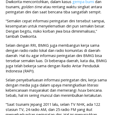
Dwikorita mencontohkan, dalam kasus
gempa bumi
dan
tsunami,
golden time
atau rentang waktu singkat antara
peringatan dini dan saat bencana tiba sangatlah sempit.
“Semakin cepat informasi peringatan dini tersebut sampai,
kesempatan untuk menyelematkan diri pun semakin besar.
Dengan begitu, risiko korban jiwa bisa diminimalisasi,”
tambah Dwikorita.
Selain dengan RRI, BMKG juga membangun kerja sama
dengan radio-radio lokal dan radio komunitas di daerah-
daerah. Hal itu agar informasi peringatan dini BMKG bisa
tersebar semakin luas. Di beberapa daerah, kata dia, BMKG
juga telah bekerja sama dengan Radio Antar Penduduk
Indonesia (RAPI).
Selain penyebarluasan informasi peringatan dini, kerja sama
dengan media juga dalam upaya meningkatkan literasi
kebencanaan masyarakat dan memerangi
hoax
bencana.
Sebab, hal ini sering muncul dan menimbulkan ketakutan.
“Saat tsunami Jepang 2011 lalu, selain TV NHK, ada 122
stasiun TV, 24 radio AM, dan 25 radio FM yang ikut
menyebarluaskan peringatan dini. Hal ini menunjukkan