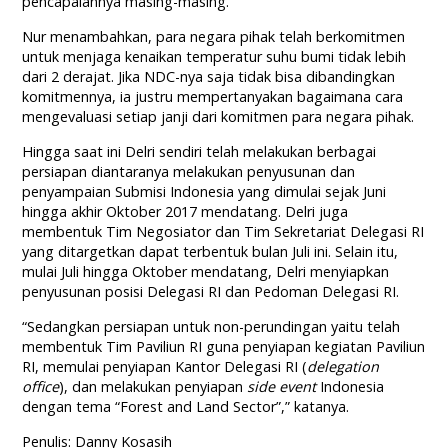
pencapaiannya masing-masing.
Nur menambahkan, para negara pihak telah berkomitmen
untuk menjaga kenaikan temperatur suhu bumi tidak lebih
dari 2 derajat. Jika NDC-nya saja tidak bisa dibandingkan
komitmennya, ia justru mempertanyakan bagaimana cara
mengevaluasi setiap janji dari komitmen para negara pihak.
Hingga saat ini Delri sendiri telah melakukan berbagai
persiapan diantaranya melakukan penyusunan dan
penyampaian Submisi Indonesia yang dimulai sejak Juni
hingga akhir Oktober 2017 mendatang. Delri juga
membentuk Tim Negosiator dan Tim Sekretariat Delegasi RI
yang ditargetkan dapat terbentuk bulan Juli ini. Selain itu,
mulai Juli hingga Oktober mendatang, Delri menyiapkan
penyusunan posisi Delegasi RI dan Pedoman Delegasi RI.
“Sedangkan persiapan untuk non-perundingan yaitu telah
membentuk Tim Paviliun RI guna penyiapan kegiatan Paviliun
RI, memulai penyiapan Kantor Delegasi RI (
delegation
office
), dan melakukan penyiapan
side event
Indonesia
dengan tema “Forest and Land Sector”,” katanya.
Penulis: Danny Kosasih