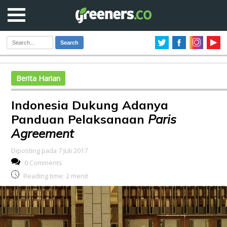
Search
Berita Harian
Indonesia Dukung Adanya
Panduan Pelaksanaan
Paris
Agreement
Diposting pada 7 Juli 2017
0 Comments
Reading time:
2
menit