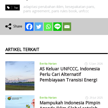
adaptasi perubahan iklim
,
kesepakatan paris
,
paris agreement
,
paris rules book
,
unfccc
ARTIKEL TERKAIT
Berita Harian
12 Jan 2026
AS Keluar UNFCCC, Indonesia
Perlu Cari Alternatif
Pembiayaan Transisi Energi
Berita Harian
29 Jul 2025
Mampukah Indonesia Pimpin