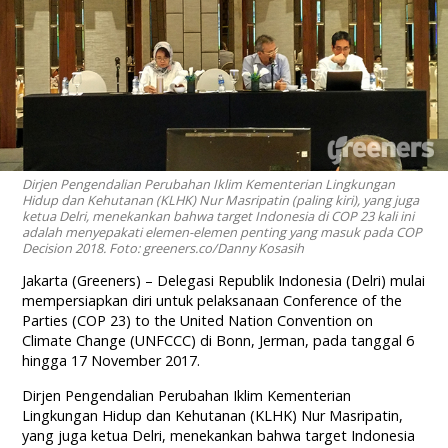
Dirjen Pengendalian Perubahan Iklim Kementerian Lingkungan
Hidup dan Kehutanan (KLHK) Nur Masripatin (paling kiri), yang juga
ketua Delri, menekankan bahwa target Indonesia di COP 23 kali ini
adalah menyepakati elemen-elemen penting yang masuk pada COP
Decision 2018. Foto: greeners.co/Danny Kosasih
Jakarta (Greeners) – Delegasi Republik Indonesia (Delri) mulai
mempersiapkan diri untuk pelaksanaan Conference of the
Parties (COP 23) to the United Nation Convention on
Climate Change (UNFCCC) di Bonn, Jerman, pada tanggal 6
hingga 17 November 2017.
Dirjen Pengendalian Perubahan Iklim Kementerian
Lingkungan Hidup dan Kehutanan (KLHK) Nur Masripatin,
yang juga ketua Delri, menekankan bahwa target Indonesia