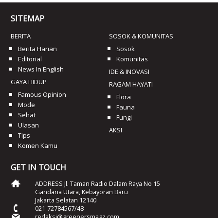
SITEMAP
BERITA
SOSOK & KOMUNITAS
Berita Harian
Sosok
Editorial
Komunitas
News In English
IDE & INOVASI
GAYA HIDUP
RAGAM HAYATI
Famous Opinion
Flora
Mode
Fauna
Sehat
Fungi
Ulasan
AKSI
Tips
Komen Kamu
GET IN TOUCH
ADDRESS Jl. Taman Radio Dalam Raya No 15
Gandaria Utara, Kebayoran Baru
Jakarta Selatan 12140
021-72784567/48
redaksi@greenersmagz.com