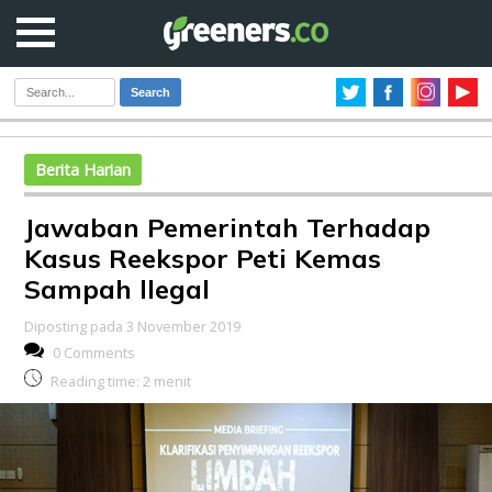
Search
Berita Harian
Jawaban Pemerintah Terhadap
Kasus Reekspor Peti Kemas
Sampah llegal
Diposting pada 3 November 2019
0 Comments
Reading time:
2
menit