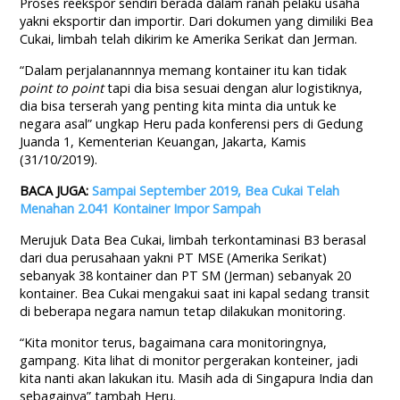
Proses reekspor sendiri berada dalam ranah pelaku usaha
yakni eksportir dan importir. Dari dokumen yang dimiliki Bea
Cukai, limbah telah dikirim ke Amerika Serikat dan Jerman.
“Dalam perjalanannnya memang kontainer itu kan tidak
point to point
tapi dia bisa sesuai dengan alur logistiknya,
dia bisa terserah yang penting kita minta dia untuk ke
negara asal” ungkap Heru pada konferensi pers di Gedung
Juanda 1, Kementerian Keuangan, Jakarta, Kamis
(31/10/2019).
BACA JUGA:
Sampai September 2019, Bea Cukai Telah
Menahan 2.041 Kontainer Impor Sampah
Merujuk Data Bea Cukai, limbah terkontaminasi B3 berasal
dari dua perusahaan yakni PT MSE (Amerika Serikat)
sebanyak 38 kontainer dan PT SM (Jerman) sebanyak 20
kontainer. Bea Cukai mengakui saat ini kapal sedang transit
di beberapa negara namun tetap dilakukan monitoring.
“Kita monitor terus, bagaimana cara monitoringnya,
gampang. Kita lihat di monitor pergerakan konteiner, jadi
kita nanti akan lakukan itu. Masih ada di Singapura India dan
sebagainya” tambah Heru.