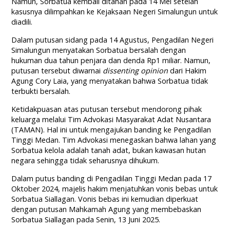
Namun, Sorbatua kembali ditahan pada 14 Mei setelah
kasusnya dilimpahkan ke Kejaksaan Negeri Simalungun untuk
diadili.
Dalam putusan sidang pada 14 Agustus, Pengadilan Negeri
Simalungun menyatakan Sorbatua bersalah dengan
hukuman dua tahun penjara dan denda Rp1 miliar. Namun,
putusan tersebut diwarnai
dissenting opinion
dari Hakim
Agung Cory Laia, yang menyatakan bahwa Sorbatua tidak
terbukti bersalah.
Ketidakpuasan atas putusan tersebut mendorong pihak
keluarga melalui Tim Advokasi Masyarakat Adat Nusantara
(TAMAN). Hal ini untuk mengajukan banding ke Pengadilan
Tinggi Medan. Tim Advokasi menegaskan bahwa lahan yang
Sorbatua kelola adalah tanah adat, bukan kawasan hutan
negara sehingga tidak seharusnya dihukum.
Dalam putus banding di Pengadilan Tinggi Medan pada 17
Oktober 2024, majelis hakim menjatuhkan vonis bebas untuk
Sorbatua Siallagan. Vonis bebas ini kemudian diperkuat
dengan putusan Mahkamah Agung yang membebaskan
Sorbatua Siallagan pada Senin, 13 Juni 2025.