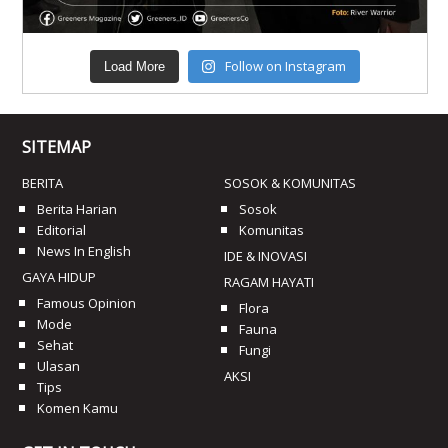
Follow on Instagram
Load More
SITEMAP
BERITA
SOSOK & KOMUNITAS
Berita Harian
Sosok
Editorial
Komunitas
News In English
IDE & INOVASI
GAYA HIDUP
RAGAM HAYATI
Famous Opinion
Flora
Mode
Fauna
Sehat
Fungi
Ulasan
AKSI
Tips
Komen Kamu