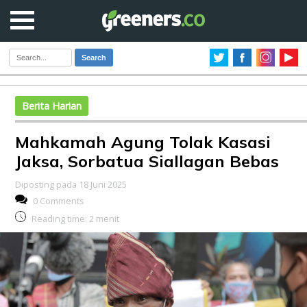
Search
Berita Harian
Mahkamah Agung Tolak Kasasi
Jaksa, Sorbatua Siallagan Bebas
Diposting pada 18 Juni 2025
0 Comments
Reading time:
2
menit