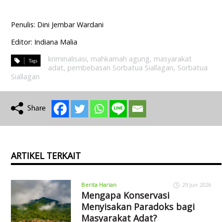
Penulis: Dini Jembar Wardani
Editor: Indiana Malia
kriminalisasi
,
mahkamah agung
,
masyarakat
adat
,
pembebasan Sorbatua Siallagan
,
Sorbatua
Siallagan
ARTIKEL TERKAIT
Berita Harian
29 Jun 2026
Mengapa Konservasi
Menyisakan Paradoks bagi
Masyarakat Adat?