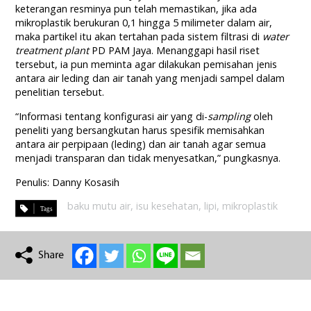
keterangan resminya pun telah memastikan, jika ada
mikroplastik berukuran 0,1 hingga 5 milimeter dalam air,
maka partikel itu akan tertahan pada sistem filtrasi di
water
treatment plant
PD PAM Jaya. Menanggapi hasil riset
tersebut, ia pun meminta agar dilakukan pemisahan jenis
antara air leding dan air tanah yang menjadi sampel dalam
penelitian tersebut.
“Informasi tentang konfigurasi air yang di-
sampling
oleh
peneliti yang bersangkutan harus spesifik memisahkan
antara air perpipaan (leding) dan air tanah agar semua
menjadi transparan dan tidak menyesatkan,” pungkasnya.
Penulis: Danny Kosasih
baku mutu air
,
isu kesehatan
,
lipi
,
mikroplastik