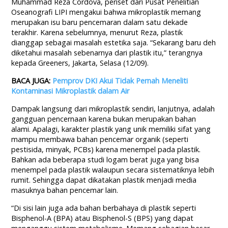
Muhammad Reza Cordova, periset dari Pusat Penelitian
Oseanografi LIPI mengakui bahwa mikroplastik memang
merupakan isu baru pencemaran dalam satu dekade
terakhir. Karena sebelumnya, menurut Reza, plastik
dianggap sebagai masalah estetika saja. “Sekarang baru deh
diketahui masalah sebenarnya dari plastik itu,” terangnya
kepada Greeners, Jakarta, Selasa (12/09).
BACA JUGA:
Pemprov DKI Akui Tidak Pernah Meneliti
Kontaminasi Mikroplastik dalam Air
Dampak langsung dari mikroplastik sendiri, lanjutnya, adalah
gangguan pencernaan karena bukan merupakan bahan
alami. Apalagi, karakter plastik yang unik memiliki sifat yang
mampu membawa bahan pencemar organik (seperti
pestisida, minyak, PCBs) karena menempel pada plastik.
Bahkan ada beberapa studi logam berat juga yang bisa
menempel pada plastik walaupun secara sistematiknya lebih
rumit. Sehingga dapat dikatakan plastik menjadi media
masuknya bahan pencemar lain.
“Di sisi lain juga ada bahan berbahaya di plastik seperti
Bisphenol-A (BPA) atau Bisphenol-S (BPS) yang dapat