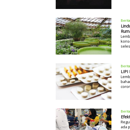
Berit
Lind
Ruma
Lemb
konse
seles
Berit
LIPI
Lemba
baha
coron
Berit
Efek
Regul
ada p