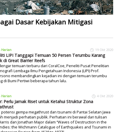
agai Dasar Kebijakan Mitigasi
a Harian
19 Okt 2020
liti LIPI Tanggapi Temuan 50 Persen Terumbu Karang
k di Great Barrier Reefs
ngar temuan terbaru dari CoralCoe, Peneliti Pusat Penelitian
ografi Lembaga Ilmu Pengetahuan Indonesia (LIPI) Prof.
rsono membandingkan kejadian ini dengan temuan terumbu
g di Bumi Pertiwi beberapa tahun lalu.
a Harian
4 Okt 2020
r: Perlu Jamak Riset untuk Ketahui Struktur Zona
thrust
 potensi gempa megathrust dan tsunami di Pantai Selatan Jawa
h menjadi perhatian publik. Perhatian ini berawal dari tulisan
arris dan Jonathan Major dalam “Waves of Destruction in the
Indies: the Wichmann Catalogue of Earthquakes and Tsunami in
ndonesian Region from 1538 to 1877”.