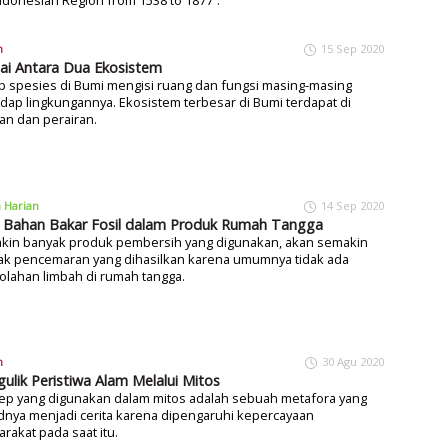
n
15 Sep 2020
sai Antara Dua Ekosistem
p spesies di Bumi mengisi ruang dan fungsi masing-masing
dap lingkungannya. Ekosistem terbesar di Bumi terdapat di
an dan perairan.
a Harian
14 Sep 2020
k Bahan Bakar Fosil dalam Produk Rumah Tangga
kin banyak produk pembersih yang digunakan, akan semakin
ak pencemaran yang dihasilkan karena umumnya tidak ada
lahan limbah di rumah tangga.
n
30 Agu 2020
ulik Peristiwa Alam Melalui Mitos
ep yang digunakan dalam mitos adalah sebuah metafora yang
dnya menjadi cerita karena dipengaruhi kepercayaan
rakat pada saat itu.