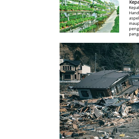
Kepa
Kepal
Hand
aspe
maup
peng
panga