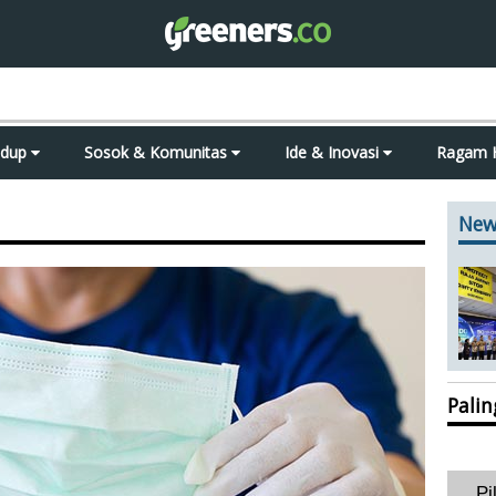
idup
Sosok & Komunitas
Ide & Inovasi
Ragam 
New
Pali
Pi