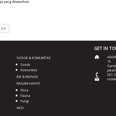
ja yang ditawarkan.
>>
GET IN T
ADDRE
SOSOK & KOMUNITAS
15
Sosok
Ganda
Komunitas
Jakar
021-7
IDE & INOVASI
reda
RAGAM HAYATI
Flora
Fauna
Fungi
AKSI