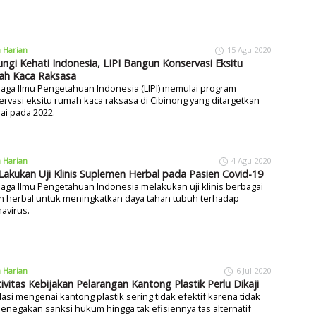
a Harian
15 Agu 2020
ungi Kehati Indonesia, LIPI Bangun Konservasi Eksitu
h Kaca Raksasa
aga Ilmu Pengetahuan Indonesia (LIPI) memulai program
rvasi eksitu rumah kaca raksasa di Cibinong yang ditargetkan
ai pada 2022.
a Harian
4 Agu 2020
 Lakukan Uji Klinis Suplemen Herbal pada Pasien Covid-19
ga Ilmu Pengetahuan Indonesia melakukan uji klinis berbagai
n herbal untuk meningkatkan daya tahan tubuh terhadap
avirus.
a Harian
6 Jul 2020
tivitas Kebijakan Pelarangan Kantong Plastik Perlu Dikaji
asi mengenai kantong plastik sering tidak efektif karena tidak
enegakan sanksi hukum hingga tak efisiennya tas alternatif