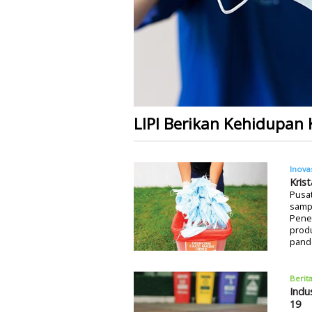
LIPI Berikan Kehidupan
Inova
Kris
Pusat
samp
Pener
produ
pand
Berit
Indu
19