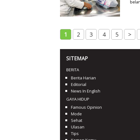
belan
1
2
3
4
5
>
SITEMAP
BERITA
Berita Harian
Editorial
News In English
GAYA HIDUP
Famous Opinion
Mode
Sehat
Ulasan
Tips