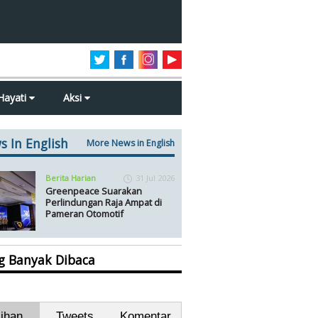
Hayati
Aksi
s In English
More News in English
Berita Harian
31 Jul 2026
Greenpeace Suarakan
Perlindungan Raja Ampat di
Pameran Otomotif
ng Banyak Dibaca
lihan
Tweets
Komentar