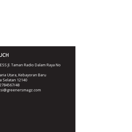
OUCH
SS Jl. Taman Radio Dalam Raya No
ria Utara, Kebayoran Baru
ta Selatan 12140
2784567/48
ksi@greenersmagz.com