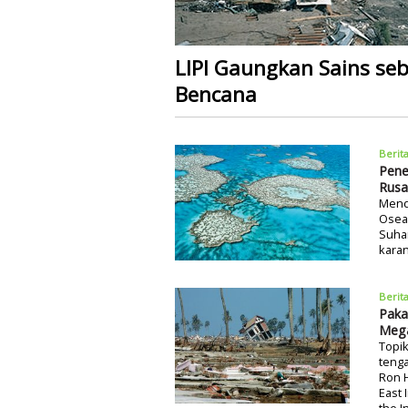
LIPI Gaungkan Sains seb
Bencana
Berit
Pene
Rusa
Mende
Osean
Suha
karan
Berit
Paka
Mega
Topik
tenga
Ron H
East 
the I