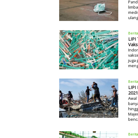
Pand
limba
medis
ulan
Berit
LIPI
Vaks
Indon
vaksi
juga 
menga
Berit
LIPI
2021
Awal
banya
hingg
Maje
benca
Berit