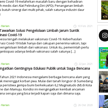
emi Covid-19 melahirkan masalah baru dengan kehadiran
h medis dari Alat Pelindung Diri (APD). Penanganan limbah
 butuh sinergi dari multi pihak, salah satunya industri daur
g.
a Harian
10 Feb 2021
 Tawarkan Solusi Pengelolaan Limbah Jarum Suntik
inasi Covid-19
esia tengah melakukan vaksinasi Covid-19. Keberhasilan
nasi Covid-19 tidak hanya dari cakupan penerima vaksin, tapi
pengelolaan limbah dari vaksinasi. Untuk itu, pemerintah perlu
ntisipasi adanya limbah vaksinasi salah satunya […]
a Harian
22 Jan 2021
 Ingatkan Gentingnya Edukasi Publik untuk Siaga Bencana
 Tahun 2021 Indonesia mengalami berbagai bencana alam yang
k merenggut korban jiwa. Mulai dari tanah longsor di Sumedang
a peristiwa gempa bumi berkekuatan 6,2 Magniatudo (M) di Kota
ne dan Mamuju. Kondisi ini mengingatkan kembali ancaman
na serupa yang bisa terjadi kapan saja dan dimana saja.
a Harian
26 Okt 2020