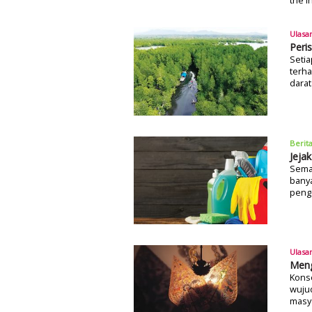
Ulasa
Peri
Setia
terha
darat
Berit
Jeja
Sema
bany
pengo
Ulasa
Meng
Kons
wuju
masya