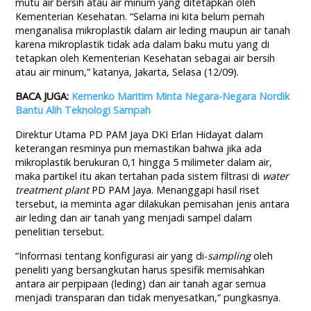
mutu air bersih atau air minum yang ditetapkan oleh
Kementerian Kesehatan. “Selama ini kita belum pernah
menganalisa mikroplastik dalam air leding maupun air tanah
karena mikroplastik tidak ada dalam baku mutu yang di
tetapkan oleh Kementerian Kesehatan sebagai air bersih
atau air minum,” katanya, Jakarta, Selasa (12/09).
BACA JUGA:
Kemenko Maritim Minta Negara-Negara Nordik
Bantu Alih Teknologi Sampah
Direktur Utama PD PAM Jaya DKI Erlan Hidayat dalam
keterangan resminya pun memastikan bahwa jika ada
mikroplastik berukuran 0,1 hingga 5 milimeter dalam air,
maka partikel itu akan tertahan pada sistem filtrasi di
water
treatment plant
PD PAM Jaya. Menanggapi hasil riset
tersebut, ia meminta agar dilakukan pemisahan jenis antara
air leding dan air tanah yang menjadi sampel dalam
penelitian tersebut.
“Informasi tentang konfigurasi air yang di-
sampling
oleh
peneliti yang bersangkutan harus spesifik memisahkan
antara air perpipaan (leding) dan air tanah agar semua
menjadi transparan dan tidak menyesatkan,” pungkasnya.