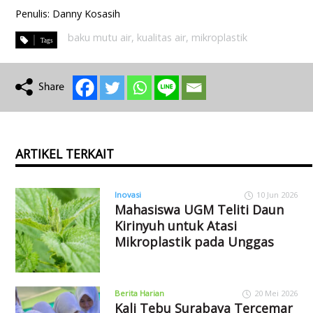
Penulis: Danny Kosasih
baku mutu air
,
kualitas air
,
mikroplastik
ARTIKEL TERKAIT
Inovasi
10 Jun 2026
Mahasiswa UGM Teliti Daun
Kirinyuh untuk Atasi
Mikroplastik pada Unggas
Berita Harian
20 Mei 2026
Kali Tebu Surabaya Tercemar