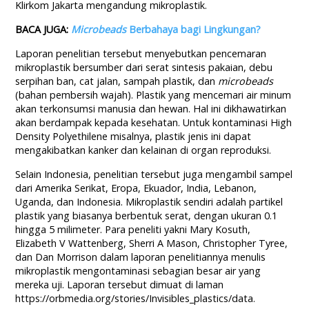
Klirkom Jakarta mengandung mikroplastik.
BACA JUGA:
Microbeads
Berbahaya bagi Lingkungan?
Laporan penelitian tersebut menyebutkan pencemaran
mikroplastik bersumber dari serat sintesis pakaian, debu
serpihan ban, cat jalan, sampah plastik, dan
microbeads
(bahan pembersih wajah). Plastik yang mencemari air minum
akan terkonsumsi manusia dan hewan. Hal ini dikhawatirkan
akan berdampak kepada kesehatan. Untuk kontaminasi High
Density Polyethilene misalnya, plastik jenis ini dapat
mengakibatkan kanker dan kelainan di organ reproduksi.
Selain Indonesia, penelitian tersebut juga mengambil sampel
dari Amerika Serikat, Eropa, Ekuador, India, Lebanon,
Uganda, dan Indonesia. Mikroplastik sendiri adalah partikel
plastik yang biasanya berbentuk serat, dengan ukuran 0.1
hingga 5 milimeter. Para peneliti yakni Mary Kosuth,
Elizabeth V Wattenberg, Sherri A Mason, Christopher Tyree,
dan Dan Morrison dalam laporan penelitiannya menulis
mikroplastik mengontaminasi sebagian besar air yang
mereka uji. Laporan tersebut dimuat di laman
https://orbmedia.org/stories/Invisibles_plastics/data.