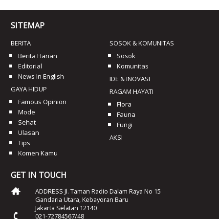
SITEMAP
BERITA
SOSOK & KOMUNITAS
Berita Harian
Sosok
Editorial
Komunitas
News In English
IDE & INOVASI
GAYA HIDUP
RAGAM HAYATI
Famous Opinion
Flora
Mode
Fauna
Sehat
Fungi
Ulasan
AKSI
Tips
Komen Kamu
GET IN TOUCH
ADDRESS Jl. Taman Radio Dalam Raya No 15
Gandaria Utara, Kebayoran Baru
Jakarta Selatan 12140
021-72784567/48