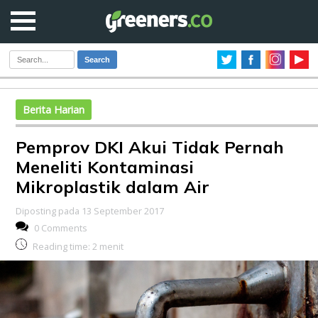
Search
Berita Harian
Pemprov DKI Akui Tidak Pernah
Meneliti Kontaminasi
Mikroplastik dalam Air
Diposting pada 13 September 2017
0 Comments
Reading time:
2
menit