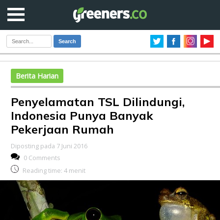
Search
Berita Harian
Penyelamatan TSL Dilindungi,
Indonesia Punya Banyak
Pekerjaan Rumah
Diposting pada 7 Juni 2016
0 Comments
Reading time:
4
menit