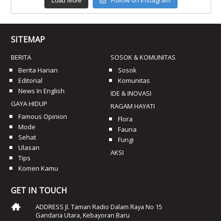
Follow on Instagram
Load More
SITEMAP
BERITA
SOSOK & KOMUNITAS
Berita Harian
Sosok
Editorial
Komunitas
News In English
IDE & INOVASI
GAYA HIDUP
RAGAM HAYATI
Famous Opinion
Flora
Mode
Fauna
Sehat
Fungi
Ulasan
AKSI
Tips
Komen Kamu
GET IN TOUCH
ADDRESS Jl. Taman Radio Dalam Raya No 15
Gandaria Utara, Kebayoran Baru