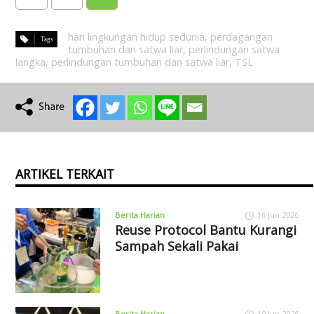
hari lingkungan hidup sedunia
,
perdagangan
tumbuhan dan satwa liar
,
perlindungan satwa
langka
,
perlindungan tumbuhan dan satwa liar
,
TSL
ARTIKEL TERKAIT
Berita Harian
16 Jun 2026
Reuse Protocol Bantu Kurangi
Sampah Sekali Pakai
Berita Harian
10 Jun 2026