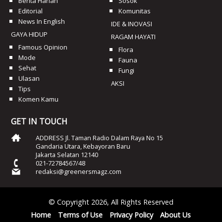
Berita Harian
Sosok
Editorial
Komunitas
News In English
IDE & INOVASI
GAYA HIDUP
RAGAM HAYATI
Famous Opinion
Flora
Mode
Fauna
Sehat
Fungi
Ulasan
AKSI
Tips
Komen Kamu
GET IN TOUCH
ADDRESS Jl. Taman Radio Dalam Raya No 15
Gandaria Utara, Kebayoran Baru
Jakarta Selatan 12140
021-72784567/48
redaksi@greenersmagz.com
© Copyright 2026, All Rights Reserved
Home
Terms of Use
Privacy Policy
About Us