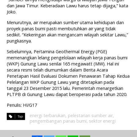
dan Jawa Timur. Keberadaan Lawu harus tetap dijaga,” kata
Joko.
Menurutnya, air merupakan sumber utama kehidupan dan
proyek panas bumi pasti membutuhkan air yang tidak
sedikit. “Kekeringan akan mengancam wilayah sekitar Lawu,”
pungkasnya.
Sebelumnya, Pertamina Geothermal Energy (PGE)
memenangkan lelang pengelolaan wilayah kerja panas bumi
(WKP) Gunung Lawu senilai 165 megawatt (MW). Hal ini
secara resmi telah diumumkan dalam Berita Acara
Penetapan Hasil Evaluasi Dokumen Penawaran Tahap Kedua
Pelelangan WKP Gunung Lawu yang ditetapkan pada
tanggal 23 Desember 2015 lalu. Pemerintah menargetkan
PLTPB di Gunung Lawu dapat beroperasi pada tahun 2020.
Penulis: HI/G17
energi terbarukan
,
pelestarian sumber air
,
pengembangan panas bumi
,
sektor energi