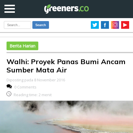
Search
Berita Harian
Walhi: Proyek Panas Bumi Ancam
Sumber Mata Air
Diposting pada 8 November 2016
0 Comments
Reading time:
2
menit