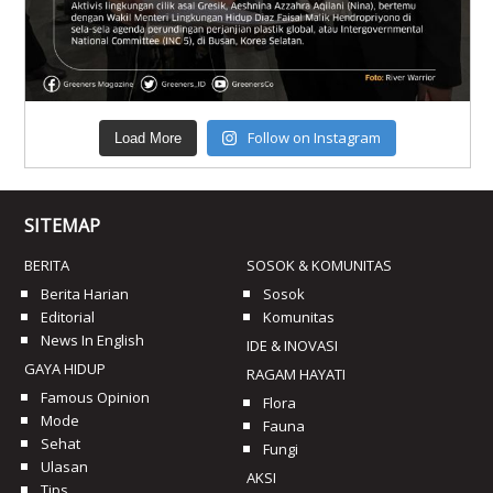
Follow on Instagram
Load More
SITEMAP
BERITA
SOSOK & KOMUNITAS
Berita Harian
Sosok
Editorial
Komunitas
News In English
IDE & INOVASI
GAYA HIDUP
RAGAM HAYATI
Famous Opinion
Flora
Mode
Fauna
Sehat
Fungi
Ulasan
AKSI
Tips