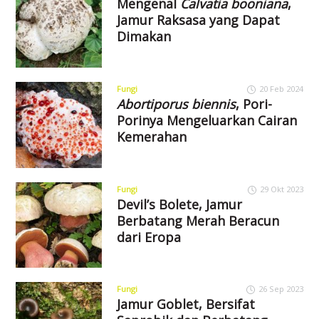
Mengenal
Calvatia booniana
,
Jamur Raksasa yang Dapat
Dimakan
Fungi
20 Feb 2024
Abortiporus biennis
, Pori-
Porinya Mengeluarkan Cairan
Kemerahan
Fungi
29 Okt 2023
Devil’s Bolete, Jamur
Berbatang Merah Beracun
dari Eropa
Fungi
26 Sep 2023
Jamur Goblet, Bersifat