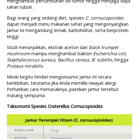
menghambat pertumbuhan sel tumor hingga menjaga daya
tahan tubuh.
Bagi orang yang sedang diet, spesies
C. cornucopioides
dapat menjadi menu makanan sehat yang mengenyangkan.
Jamur ini mengandung lemak, karbohidrat, serta berprotein
tinggi.
Studi menunjukkan, ekstrak aceton dari
b
lack trumpet
mushroom
mampu menghambat bakteri
Escherichia coli,
Staphylococcus aureus, Bacillus cereus, B. subtilis
, hingga
Proteus mirabilis
.
Meski begitu hindari mengonsumsi jamur ini secara
berlebihan, terutama jika Anda memiliki riwayat alergi.
Perhatikan cara memasaknya, pastikan jamur tersebut
matang sempurna.
Taksonomi Spesies Craterellus Cornucopioides