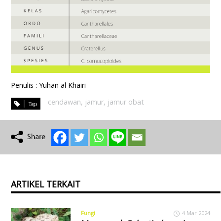
Penulis : Yuhan al Khairi
cendawan
,
jamur
,
jamur obat
ARTIKEL TERKAIT
Fungi
4 Mar 2024