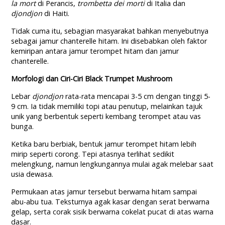
la mort
di Perancis,
trombetta dei morti
di Italia dan
djondjon
di Haiti.
Tidak cuma itu, sebagian masyarakat bahkan menyebutnya
sebagai jamur chanterelle hitam. Ini disebabkan oleh faktor
kemiripan antara jamur terompet hitam dan jamur
chanterelle.
Morfologi dan Ciri-Ciri Black Trumpet Mushroom
Lebar
djondjon
rata-rata mencapai 3-5 cm dengan tinggi 5-
9 cm. Ia tidak memiliki topi atau penutup, melainkan tajuk
unik yang berbentuk seperti kembang terompet atau vas
bunga.
Ketika baru berbiak, bentuk jamur terompet hitam lebih
mirip seperti corong. Tepi atasnya terlihat sedikit
melengkung, namun lengkungannya mulai agak melebar saat
usia dewasa.
Permukaan atas jamur tersebut berwarna hitam sampai
abu-abu tua. Teksturnya agak kasar dengan serat berwarna
gelap, serta corak sisik berwarna cokelat pucat di atas warna
dasar.