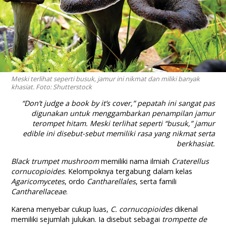
Meski terlihat seperti busuk, jamur ini nikmat dan miliki banyak
khasiat. Foto: Shutterstock
“Don’t judge a book by it’s cover,”
pepatah ini sangat pas
digunakan untuk menggambarkan penampilan jamur
terompet hitam. Meski terlihat seperti “busuk,” jamur
edible
ini disebut-sebut memiliki rasa yang nikmat serta
berkhasiat.
Black trumpet mushroom
memiliki nama ilmiah
Craterellus
cornucopioides
. Kelompoknya tergabung dalam kelas
Agaricomycetes
, ordo
Cantharellales
, serta famili
Cantharellaceae
.
Karena menyebar cukup luas,
C. cornucopioides
dikenal
memiliki sejumlah julukan. Ia disebut sebagai
trompette de