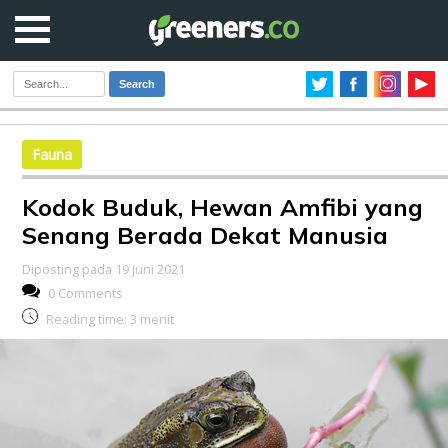
Search
Fauna
Kodok Buduk, Hewan Amfibi yang
Senang Berada Dekat Manusia
Diposting pada 19 Juni 2021
0 Comments
Reading time:
3
menit