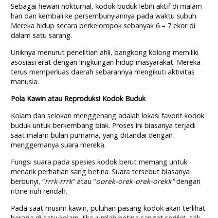
Sebagai hewan nokturnal, kodok buduk lebih aktif di malam
hari dan kembali ke persembunyiannya pada waktu subuh.
Mereka hidup secara berkelompok sebanyak 6 – 7 ekor di
dalam satu sarang.
Uniknya menurut penelitian ahli, bangkong kolong memiliki
asosiasi erat dengan lingkungan hidup masyarakat. Mereka
terus memperluas daerah sebarannya mengikuti aktivitas
manusia.
Pola Kawin atau Reproduksi Kodok Buduk
Kolam dan selokan menggenang adalah lokasi favorit kodok
buduk untuk berkembang biak. Proses ini biasanya terjadi
saat malam bulan purnama, yang ditandai dengan
menggemanya suara mereka.
Fungsi suara pada spesies kodok berut memang untuk
menarik perhatian sang betina. Suara tersebut biasanya
berbunyi, “
rrrk-rrrk
” atau “
oorek-orek-orek-orekk”
dengan
ritme riuh rendah.
Pada saat musim kawin, puluhan pasang kodok akan terlihat
berada di satu kolam. Jika jumlah betina sangat sedikit, tak