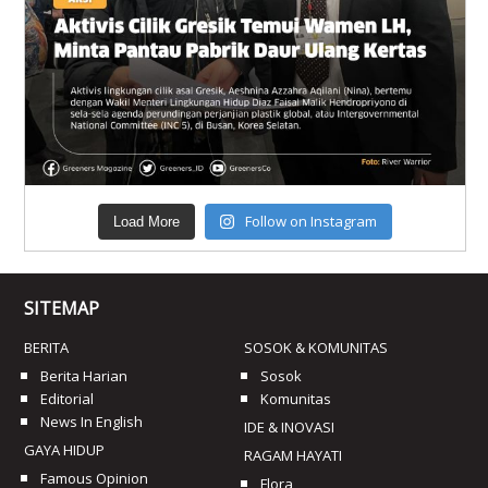
Follow on Instagram
Load More
SITEMAP
BERITA
SOSOK & KOMUNITAS
Berita Harian
Sosok
Editorial
Komunitas
News In English
IDE & INOVASI
GAYA HIDUP
RAGAM HAYATI
Famous Opinion
Flora