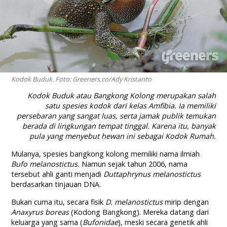
Kodok Buduk. Foto: Greeners.co/Ady Kristanto
Kodok Buduk atau Bangkong Kolong merupakan salah
satu spesies kodok dari kelas Amfibia. Ia memiliki
persebaran yang sangat luas, serta jamak publik temukan
berada di lingkungan tempat tinggal. Karena itu, banyak
pula yang menyebut hewan ini sebagai Kodok Rumah.
Mulanya, spesies bangkong kolong memiliki nama ilmiah
Bufo melanostictus.
Namun sejak tahun 2006, nama
tersebut ahli ganti menjadi
Duttaphrynus melanostictus
berdasarkan tinjauan DNA.
Bukan cuma itu, secara fisik
D. melanostictus
mirip dengan
Anaxyrus boreas
(Kodong Bangkong). Mereka datang dari
keluarga yang sama (
Bufonidae
), meski secara genetik ahli