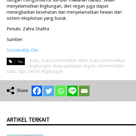
menyelamatkan lingkungan, diet vegan juga dapat
meningkatkan kesehatan dan menyelamatkan hewan dari
sistem eksploitasi yang buruk.
Penulis: Zahra Shafira
Sumber:
Sustainably Chic
buku
,
buku bertemakan alam
,
buku bertemakan
lingkungan
,
buku panduan vegan
,
rekomendasi
buku
,
tips ramah lingkungan
ARTIKEL TERKAIT