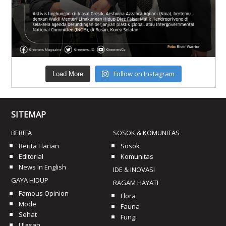
Follow on Instagram
Load More
SITEMAP
BERITA
SOSOK & KOMUNITAS
Berita Harian
Sosok
Editorial
Komunitas
News In English
IDE & INOVASI
GAYA HIDUP
RAGAM HAYATI
Famous Opinion
Flora
Mode
Fauna
Sehat
Fungi
Ulasan