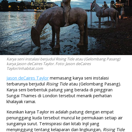
Karya seni instalasi berjudul Rising Tide atau (Gelombang Pasang)
karya Jason deCaires Taylor. Foto: Jason deCaires
Taylor/inhabitat.com
Jason deCaires Taylor
memasang karya seni instalasi
terbarunya berjudul
Rising Tide
atau (Gelombang Pasang).
Karya seni berbentuk patung yang berada di pinggiran
Sungai Thames di London tersebut menarik perhatian
khalayak ramai.
Keunikan karya Taylor ini adalah patung dengan empat
penunggang kuda tersebut muncul ke permukaan setiap air
sungainya surut. Terinspirasi dari kitab Injil yang
menyinggung tentang kelaparan dan lingkungan,
Rising Tide