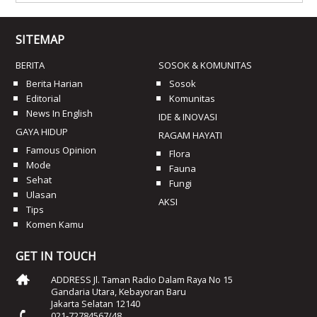
SITEMAP
BERITA
SOSOK & KOMUNITAS
Berita Harian
Sosok
Editorial
Komunitas
News In English
IDE & INOVASI
GAYA HIDUP
RAGAM HAYATI
Famous Opinion
Flora
Mode
Fauna
Sehat
Fungi
Ulasan
AKSI
Tips
Komen Kamu
GET IN TOUCH
ADDRESS Jl. Taman Radio Dalam Raya No 15
Gandaria Utara, Kebayoran Baru
Jakarta Selatan 12140
021-72784567/48