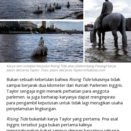
Karya seni instalasi berjudul Rising Tide atau (Gelombang Pasang) karya
Jason deCaires Taylor. Foto: Jason deCaires Taylor/inhabitat.com
Bukan sebuah kebetulan bahwa
Rising Tide
lokasinya tidak
sampai berjarak dua kilometer dari Rumah Parlemen Inggris.
Taylor sengaja ingin menarik perhatian para anggota
parlemen. Ia juga berharap karyanya dapat menginpirasi
para pengambil keputusan untuk tidak lagi merugikan usaha
penyelamatan lingkungan.
Rising Tide
bukanlah karya Taylor yang pertama. Pria asal
Inggris tersebut juga bukan pertama kalinya
menggabungkan bakat seninya dengan hasratnya sebagai