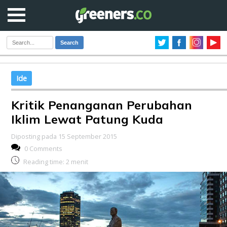
Search
Ide
Kritik Penanganan Perubahan
Iklim Lewat Patung Kuda
Diposting pada 15 September 2015
0 Comments
Reading time:
2
menit