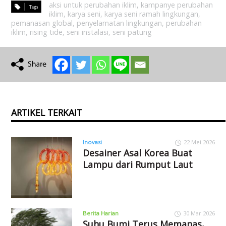
aksi untuk perubahan iklim
,
kampanye perubahan
iklim
,
karya seni
,
karya seni ramah lingkungan
,
pemanasan global
,
penyelamatan lingkungan
,
perubahan
iklim
,
rising tide
,
seni instalasi
,
seni patung
ARTIKEL TERKAIT
Inovasi
22 Mei 2026
Desainer Asal Korea Buat
Lampu dari Rumput Laut
Berita Harian
30 Mar 2026
Suhu Bumi Terus Memanas,