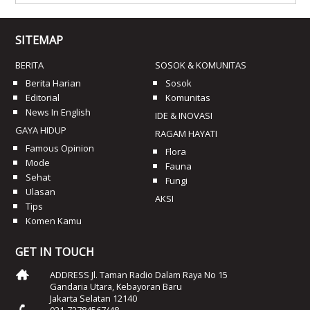
SITEMAP
BERITA
SOSOK & KOMUNITAS
Berita Harian
Sosok
Editorial
Komunitas
News In English
IDE & INOVASI
GAYA HIDUP
RAGAM HAYATI
Famous Opinion
Flora
Mode
Fauna
Sehat
Fungi
Ulasan
AKSI
Tips
Komen Kamu
GET IN TOUCH
ADDRESS Jl. Taman Radio Dalam Raya No 15
Gandaria Utara, Kebayoran Baru
Jakarta Selatan 12140
021-72784567/48