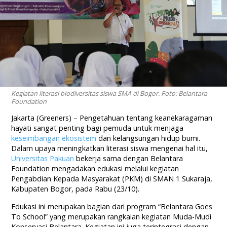
Kegiatan literasi biodiversitas siswa SMA di Bogor. Foto: Belantara
Foundation
Jakarta (Greeners) – Pengetahuan tentang keanekaragaman
hayati sangat penting bagi pemuda untuk menjaga
keseimbangan ekosistem
dan kelangsungan hidup bumi.
Dalam upaya meningkatkan literasi siswa mengenai hal itu,
Universitas Pakuan
bekerja sama dengan Belantara
Foundation mengadakan edukasi melalui kegiatan
Pengabdian Kepada Masyarakat (PKM) di SMAN 1 Sukaraja,
Kabupaten Bogor, pada Rabu (23/10).
Edukasi ini merupakan bagian dari program “Belantara Goes
To School” yang merupakan rangkaian kegiatan Muda-Mudi
Konservasi Belantara. Kegiatan ini juga terintegrasi dengan