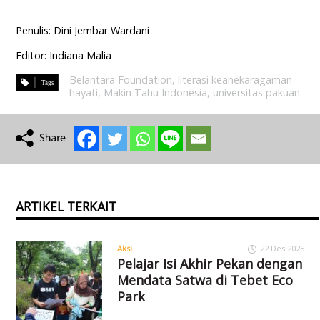
Penulis: Dini Jembar Wardani
Editor: Indiana Malia
Belantara Foundation
,
literasi keanekaragaman
hayati
,
Makin Tahu Indonesia
,
universitas pakuan
ARTIKEL TERKAIT
Aksi
22 Des 2025
Pelajar Isi Akhir Pekan dengan
Mendata Satwa di Tebet Eco
Park