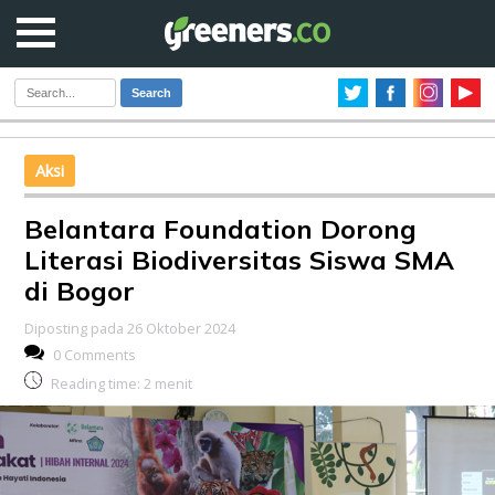
Search
Aksi
Belantara Foundation Dorong
Literasi Biodiversitas Siswa SMA
di Bogor
Diposting pada 26 Oktober 2024
0 Comments
Reading time:
2
menit