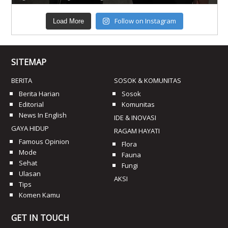
Follow on Instagram
Load More
SITEMAP
BERITA
SOSOK & KOMUNITAS
Berita Harian
Sosok
Editorial
Komunitas
News In English
IDE & INOVASI
GAYA HIDUP
RAGAM HAYATI
Famous Opinion
Flora
Mode
Fauna
Sehat
Fungi
Ulasan
AKSI
Tips
Komen Kamu
GET IN TOUCH