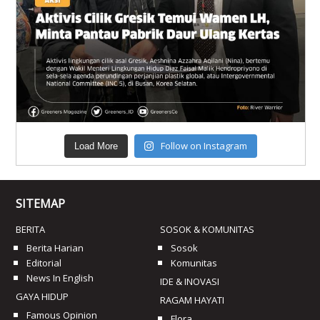
Follow on Instagram
Load More
SITEMAP
BERITA
SOSOK & KOMUNITAS
Berita Harian
Sosok
Editorial
Komunitas
News In English
IDE & INOVASI
GAYA HIDUP
RAGAM HAYATI
Famous Opinion
Flora