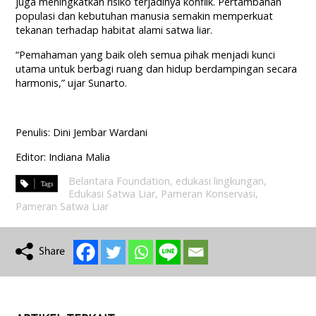
juga meningkatkan risiko terjadinya konflik. Pertambahan
populasi dan kebutuhan manusia semakin memperkuat
tekanan terhadap habitat alami satwa liar.
“Pemahaman yang baik oleh semua pihak menjadi kunci
utama untuk berbagi ruang dan hidup berdampingan secara
harmonis,” ujar Sunarto.
Penulis: Dini Jembar Wardani
Editor: Indiana Malia
Belantara Foundation
,
edukasi lingkungan
,
Edukasi Satwa Liar
,
Pameran Konservasi
,
Pameran Satwa Liar