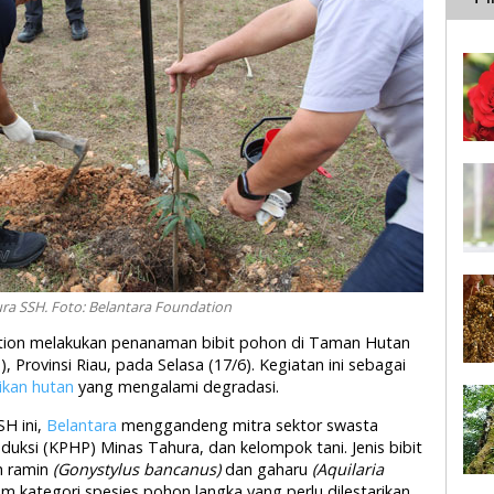
ra SSH. Foto: Belantara Foundation
dation melakukan penanaman bibit pohon di Taman Hutan
, Provinsi Riau, pada Selasa (17/6). Kegiatan ini sebagai
ikan hutan
yang mengalami degradasi.
H ini,
Belantara
menggandeng mitra sektor swasta
uksi (KPHP) Minas Tahura, dan kelompok tani. Jenis bibit
h ramin
(Gonystylus bancanus)
dan gaharu
(Aquilaria
 kategori spesies pohon langka yang perlu dilestarikan.