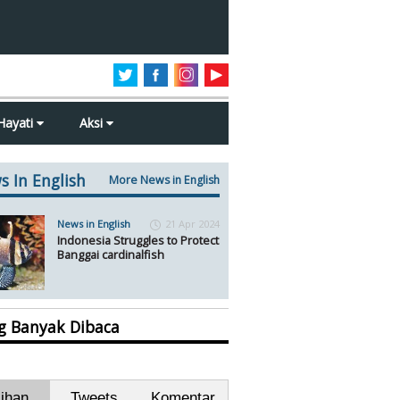
Hayati
Aksi
s In English
More News in English
News in English
21 Apr 2024
Indonesia Struggles to Protect
Banggai cardinalfish
ng Banyak Dibaca
lihan
Tweets
Komentar