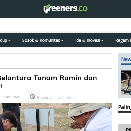
idup
Sosok & Komunitas
Ide & Inovasi
Ragam 
New
 Belantara Tanam Ramin dan
H
Komentar
Reading time:
2
menit
Pali
Pi