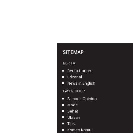
SITEMAP
BERITA
Berita Harian
Editorial
News In English
GAYA HIDUP
Famous Opinion
Mode
Sehat
Ulasan
Tips
Komen Kamu