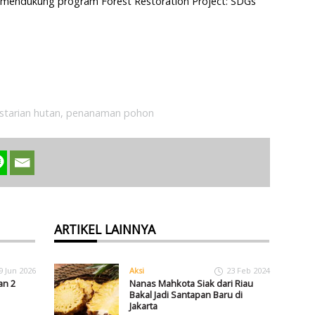
uk mendukung program Forest Restoration Project: SDGs
starian hutan
,
penanaman pohon
ARTIKEL LAINNYA
9 Jun 2026
Aksi
23 Feb 2024
an 2
Nanas Mahkota Siak dari Riau
Bakal Jadi Santapan Baru di
Jakarta