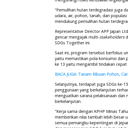
“Pemulihan hutan terdegradasi juga da
udara, air, pohon, tanah, dan populasi
mendukung pemulihan hutan terdegrada
Representative Director APP Japan Lt
gencar mengajak multi-
stakeholders
d
SDGs Together ini.
Saat ini, program tersebut berfokus 
yaitu memastikan pola konsumsi dan p
ke 13 yaitu mengambil tindakan cepat
BACA JUGA: Tanam Ribuan Pohon, Cara
Selanjutnya, terdapat juga SDGs ke-1
penggunaan yang berkelanjutan terhada
menguatkan sarana pelaksanaan dan m
berkelanjutan.
“Kerja sama dengan KPHP Minas Tahura
memberikan nilai tambah lebih besa
semua pemangku kepentingan di Jepan