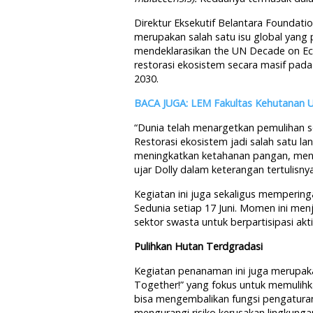
Direktur Eksekutif Belantara Foundati
merupakan salah satu isu global yang 
mendeklarasikan the UN Decade on Ec
restorasi ekosistem secara masif pad
2030.
BACA JUGA: LEM Fakultas Kehutanan 
“Dunia telah menargetkan pemulihan se
Restorasi ekosistem jadi salah satu la
meningkatkan ketahanan pangan, menja
ujar Dolly dalam keterangan tertulisnya
Kegiatan ini juga sekaligus memperin
Sedunia setiap 17 Juni. Momen ini me
sektor swasta untuk berpartisipasi ak
Pulihkan Hutan Terdgradasi
Kegiatan penanaman ini juga merupaka
Together!” yang fokus untuk memulihka
bisa mengembalikan fungsi pengaturan 
mengurangi risiko kerusakan lingkungan