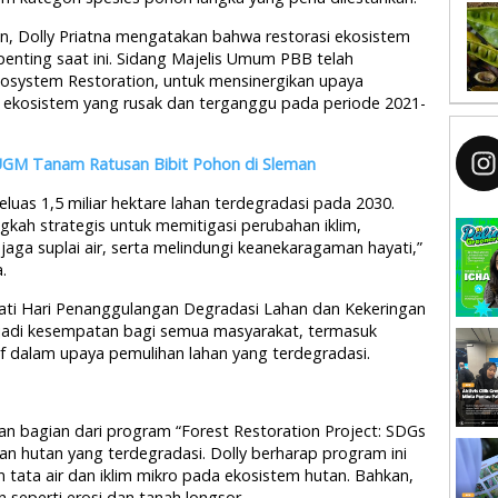
on, Dolly Priatna mengatakan bahwa restorasi ekosistem
penting saat ini. Sidang Majelis Umum PBB telah
osystem Restoration, untuk mensinergikan upaya
a ekosistem yang rusak dan terganggu pada periode 2021-
UGM Tanam Ratusan Bibit Pohon di Sleman
luas 1,5 miliar hektare lahan terdegradasi pada 2030.
ngkah strategis untuk memitigasi perubahan iklim,
ga suplai air, serta melindungi keanekaragaman hayati,”
.
gati Hari Penanggulangan Degradasi Lahan dan Kekeringan
njadi kesempatan bagi semua masyarakat, termasuk
tif dalam upaya pemulihan lahan yang terdegradasi.
n bagian dari program “Forest Restoration Project: SDGs
n hutan yang terdegradasi. Dolly berharap program ini
tata air dan iklim mikro pada ekosistem hutan. Bahkan,
 seperti erosi dan tanah longsor.