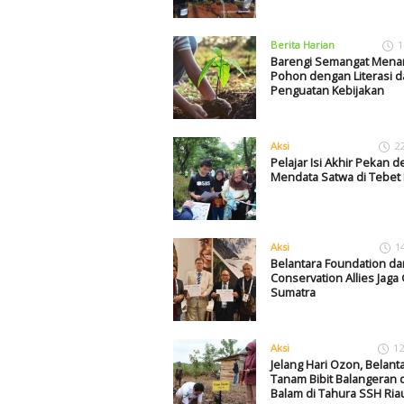
Berita Harian
1
Barengi Semangat Men
Pohon dengan Literasi d
Penguatan Kebijakan
Aksi
2
Pelajar Isi Akhir Pekan 
Mendata Satwa di Tebet 
Aksi
1
Belantara Foundation da
Conservation Allies Jaga
Sumatra
Aksi
12
Jelang Hari Ozon, Belant
Tanam Bibit Balangeran 
Balam di Tahura SSH Ria