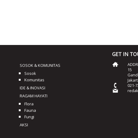
GET IN T
ADDRE
SOSOK & KOMUNITAS
15
Sosok
Ganda
Komunitas
Jakar
021-7
IDE & INOVASI
reda
RAGAM HAYATI
Flora
Fauna
Fungi
AKSI