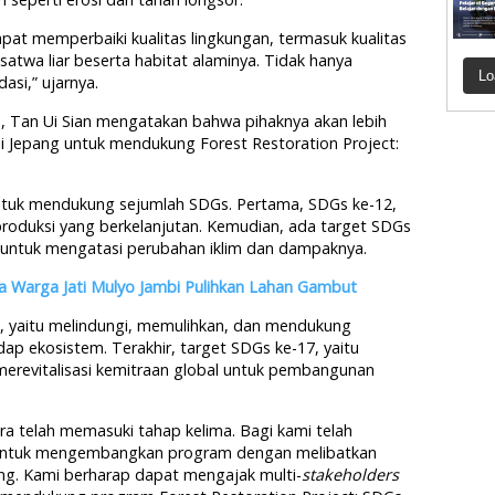
pat memperbaiki kualitas lingkungan, termasuk kualitas
 satwa liar beserta habitat alaminya. Tidak hanya
Lo
si,” ujarnya.
d, Tan Ui Sian mengatakan bahwa pihaknya akan lebih
i Jepang untuk mendukung Forest Restoration Project:
untuk mendukung sejumlah SDGs. Pertama, SDGs ke-12,
roduksi yang berkelanjutan. Kemudian, ada target SDGs
 untuk mengatasi perubahan iklim dan dampaknya.
 Warga Jati Mulyo Jambi Pulihkan Lahan Gambut
5, yaitu melindungi, memulihkan, dan mendukung
p ekosistem. Terakhir, target SDGs ke-17, yaitu
erevitalisasi kemitraan global untuk pembangunan
 telah memasuki tahap kelima. Bagi kami telah
r untuk mengembangkan program dengan melibatkan
g. Kami berharap dapat mengajak multi-
stakeholders