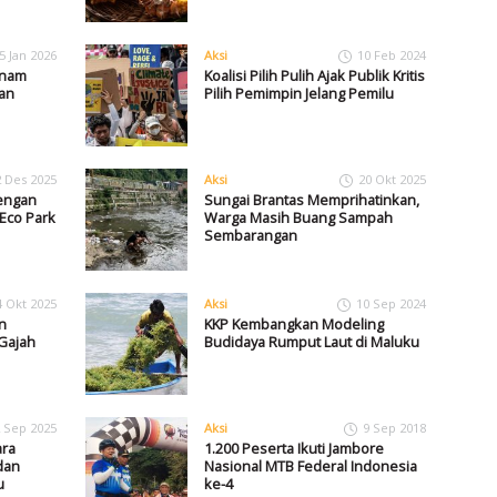
5 Jan 2026
Aksi
10 Feb 2024
anam
Koalisi Pilih Pulih Ajak Publik Kritis
an
Pilih Pemimpin Jelang Pemilu
2 Des 2025
Aksi
20 Okt 2025
dengan
Sungai Brantas Memprihatinkan,
Eco Park
Warga Masih Buang Sampah
Sembarangan
4 Okt 2025
Aksi
10 Sep 2024
n
KKP Kembangkan Modeling
 Gajah
Budidaya Rumput Laut di Maluku
 Sep 2025
Aksi
9 Sep 2018
ara
1.200 Peserta Ikuti Jambore
dan
Nasional MTB Federal Indonesia
u
ke-4