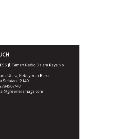
OUCH
SS Jl. Taman Radio Dalam Raya No
ria Utara, Kebayoran Baru
ta Selatan 12140
2784567/48
ksi@greenersmagz.com