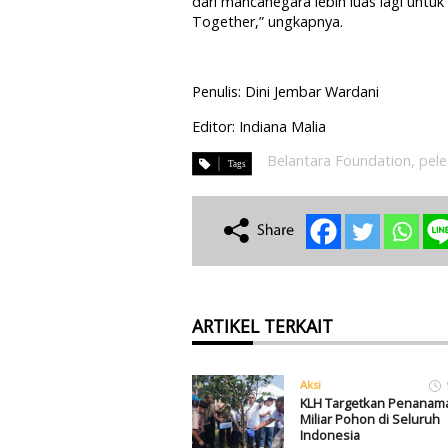
dari mancanegara lebih luas lagi unt
Together,” ungkapnya.
Penulis: Dini Jembar Wardani
Editor: Indiana Malia
Belantara Foundation
,
pele
ARTIKEL TERKAIT
Aksi
KLH Targetkan Penanam
Miliar Pohon di Seluruh
Indonesia