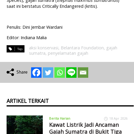
Species), gajah sumatra (
Elephas maximus sumatranus
)
saat ini berstatus Critically Endangered (kritis).
Penulis: Dini Jembar Wardani
Editor: Indiana Malia
aksi konservasi
,
Belantara Foundation
,
gajah
sumatra
,
penyelamatan gajah
ARTIKEL TERKAIT
Berita Harian
18 Apr 2026
Kawat Listrik Jadi Ancaman
Gajah Sumatra di Bukit Tiga