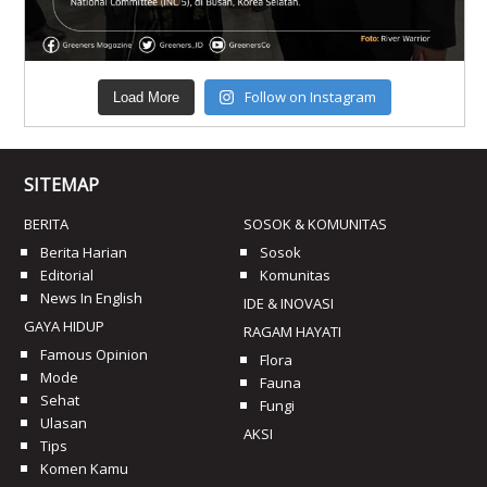
Follow on Instagram
Load More
SITEMAP
BERITA
SOSOK & KOMUNITAS
Berita Harian
Sosok
Editorial
Komunitas
News In English
IDE & INOVASI
GAYA HIDUP
RAGAM HAYATI
Famous Opinion
Flora
Mode
Fauna
Sehat
Fungi
Ulasan
AKSI
Tips
Komen Kamu