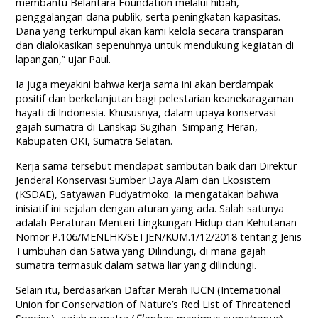
membantu Belantara Foundation melalui hibah,
penggalangan dana publik, serta peningkatan kapasitas.
Dana yang terkumpul akan kami kelola secara transparan
dan dialokasikan sepenuhnya untuk mendukung kegiatan di
lapangan,” ujar Paul.
Ia juga meyakini bahwa kerja sama ini akan berdampak
positif dan berkelanjutan bagi pelestarian keanekaragaman
hayati di Indonesia. Khususnya, dalam upaya konservasi
gajah sumatra di Lanskap Sugihan–Simpang Heran,
Kabupaten OKI, Sumatra Selatan.
Kerja sama tersebut mendapat sambutan baik dari Direktur
Jenderal Konservasi Sumber Daya Alam dan Ekosistem
(KSDAE), Satyawan Pudyatmoko. Ia mengatakan bahwa
inisiatif ini sejalan dengan aturan yang ada. Salah satunya
adalah Peraturan Menteri Lingkungan Hidup dan Kehutanan
Nomor P.106/MENLHK/SETJEN/KUM.1/12/2018 tentang Jenis
Tumbuhan dan Satwa yang Dilindungi, di mana gajah
sumatra termasuk dalam satwa liar yang dilindungi.
Selain itu, berdasarkan Daftar Merah IUCN (International
Union for Conservation of Nature’s Red List of Threatened