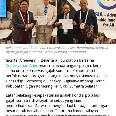
Belantara Foundation dan Conservation Allies berkomitmen untuk
menjaga gajah sumatra. Foto: Belantara Foundation
Jakarta (Greeners) – Belantara Foundation bersama
Conservation Allies
resmi menandatangani piagam kerja
sama untuk konservasi gajah sumatra. Kolaborasi ini
berfokus pada program Living in Harmony (Manusia–Gajah
Liar Hidup Harmonis) di Lanskap Sugihan–Simpang Heran,
Kabupaten Ogan Komering Ilir (OKI), Sumatra Selatan.
Latar belakang kesepakatan ini adalah kondisi populasi
gajah sumatra di wilayah tersebut yang kian
memprihatinkan. Satwa ini menghadapi berbagai tantangan
besar untuk bertahan hidup. Terutama karena wilayah
jelajahnya tumpang tindih dengan kawasan industri berbasis