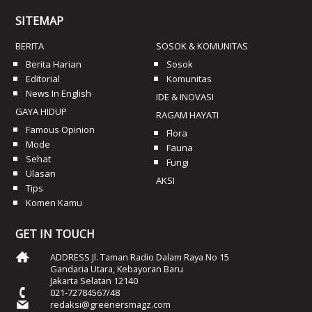
SITEMAP
BERITA
SOSOK & KOMUNITAS
Berita Harian
Sosok
Editorial
Komunitas
News In English
IDE & INOVASI
GAYA HIDUP
RAGAM HAYATI
Famous Opinion
Flora
Mode
Fauna
Sehat
Fungi
Ulasan
AKSI
Tips
Komen Kamu
GET IN TOUCH
ADDRESS Jl. Taman Radio Dalam Raya No 15
Gandaria Utara, Kebayoran Baru
Jakarta Selatan 12140
021-72784567/48
redaksi@greenersmagz.com