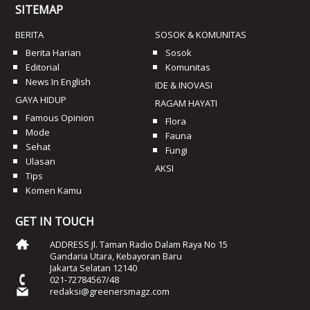
SITEMAP
BERITA
SOSOK & KOMUNITAS
Berita Harian
Sosok
Editorial
Komunitas
News In English
IDE & INOVASI
GAYA HIDUP
RAGAM HAYATI
Famous Opinion
Flora
Mode
Fauna
Sehat
Fungi
Ulasan
AKSI
Tips
Komen Kamu
GET IN TOUCH
ADDRESS Jl. Taman Radio Dalam Raya No 15
Gandaria Utara, Kebayoran Baru
Jakarta Selatan 12140
021-72784567/48
redaksi@greenersmagz.com