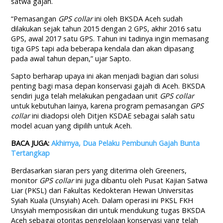
satwa gajah.
“Pemasangan
GPS collar
ini oleh BKSDA Aceh sudah
dilakukan sejak tahun 2015 dengan 2 GPS, akhir 2016 satu
GPS, awal 2017 satu GPS. Tahun ini tadinya ingin memasang
tiga GPS tapi ada beberapa kendala dan akan dipasang
pada awal tahun depan,” ujar Sapto.
Sapto berharap upaya ini akan menjadi bagian dari solusi
penting bagi masa depan konservasi gajah di Aceh. BKSDA
sendiri juga telah melakukan pengadaan unit
GPS collar
untuk kebutuhan lainya, karena program pemasangan
GPS
collar
ini diadopsi oleh Ditjen KSDAE sebagai salah satu
model acuan yang dipilih untuk Aceh.
BACA JUGA:
Akhirnya, Dua Pelaku Pembunuh Gajah Bunta
Tertangkap
Berdasarkan siaran pers yang diterima oleh Greeners,
monitor
GPS collar
ini juga dibantu oleh Pusat Kajian Satwa
Liar (PKSL) dari Fakultas Kedokteran Hewan Universitas
Syiah Kuala (Unsyiah) Aceh. Dalam operasi ini PKSL FKH
Unsyiah memposisikan diri untuk mendukung tugas BKSDA
Aceh sebagai otoritas pengelolaan konservasi yang telah