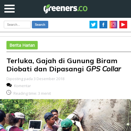
Search
Berita Harian
Terluka, Gajah di Gunung Biram
Diobati dan Dipasangi
GPS Collar
Diposting pada 3 Desember 2018
Komentar
Reading time:
3
menit