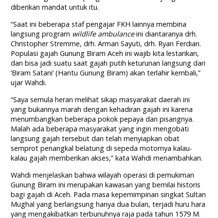
diberikan mandat untuk itu.
“Saat ini beberapa staf pengajar FKH lainnya membina
langsung program
wildlife ambulance
ini diantaranya drh.
Christopher Stremme, drh. Arman Sayuti, drh. Ryan Ferdian.
Populasi gajah Gunung Biram Aceh ini wajib kita lestarikan,
dan bisa jadi suatu saat gajah putih keturunan langsung dari
‘Biram Satani’ (Hantu Gunung Biram) akan terlahir kembali,”
ujar Wahdi.
“Saya semula heran melihat sikap masyarakat daerah ini
yang bukannya marah dengan kehadiran gajah ini karena
menumbangkan beberapa pokok pepaya dan pisangnya.
Malah ada beberapa masyarakat yang ingin mengobati
langsung gajah tersebut dan telah menyiapkan obat
semprot penangkal belatung di sepeda motornya kalau-
kalau gajah memberikan akses,” kata Wahdi menambahkan.
Wahdi menjelaskan bahwa wilayah operasi di pemukiman
Gunung Biram ini merupakan kawasan yang bernilai historis
bagi gajah di Aceh. Pada masa kepemimpinan singkat Sultan
Mughal yang berlangsung hanya dua bulan, terjadi huru hara
yang mengakibatkan terbunuhnya raja pada tahun 1579 M.