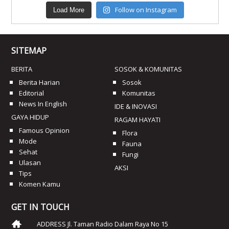
Follow on Instagram
Load More
SITEMAP
BERITA
SOSOK & KOMUNITAS
Berita Harian
Sosok
Editorial
Komunitas
News In English
IDE & INOVASI
GAYA HIDUP
RAGAM HAYATI
Famous Opinion
Flora
Mode
Fauna
Sehat
Fungi
Ulasan
AKSI
Tips
Komen Kamu
GET IN TOUCH
ADDRESS Jl. Taman Radio Dalam Raya No 15