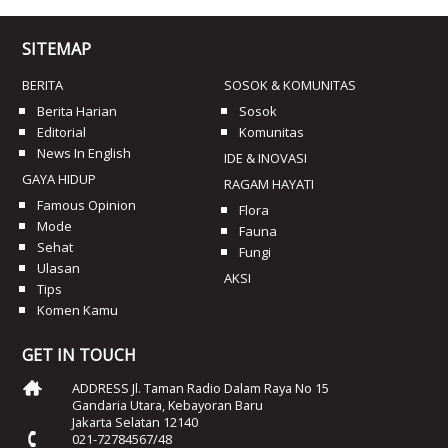
SITEMAP
BERITA
SOSOK & KOMUNITAS
Berita Harian
Sosok
Editorial
Komunitas
News In English
IDE & INOVASI
GAYA HIDUP
RAGAM HAYATI
Famous Opinion
Flora
Mode
Fauna
Sehat
Fungi
Ulasan
AKSI
Tips
Komen Kamu
GET IN TOUCH
ADDRESS Jl. Taman Radio Dalam Raya No 15
Gandaria Utara, Kebayoran Baru
Jakarta Selatan 12140
021-72784567/48