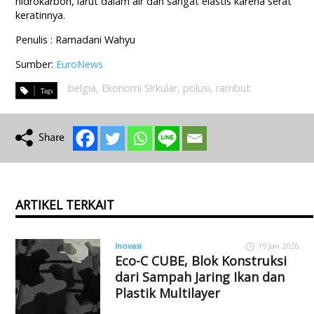
hidrokarbon, larut dalam air dan sangat elastis karena serat
keratinnya.
Penulis : Ramadani Wahyu
Sumber:
EuroNews
belgia
,
Ekonomi Sirkular
,
polusi
,
rambut
ARTIKEL TERKAIT
Inovasi
19 Jan 2026
Eco-C CUBE, Blok Konstruksi
dari Sampah Jaring Ikan dan
Plastik Multilayer