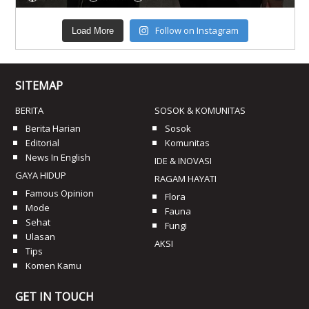
Follow on Instagram
Load More
SITEMAP
BERITA
SOSOK & KOMUNITAS
Berita Harian
Sosok
Editorial
Komunitas
News In English
IDE & INOVASI
GAYA HIDUP
RAGAM HAYATI
Famous Opinion
Flora
Mode
Fauna
Sehat
Fungi
Ulasan
AKSI
Tips
Komen Kamu
GET IN TOUCH