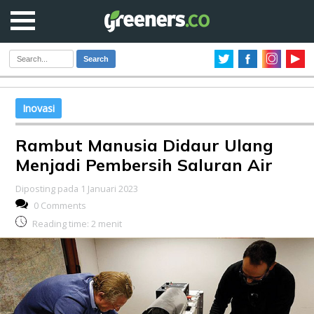
Search
Inovasi
Rambut Manusia Didaur Ulang
Menjadi Pembersih Saluran Air
Diposting pada 1 Januari 2023
0 Comments
Reading time:
2
menit