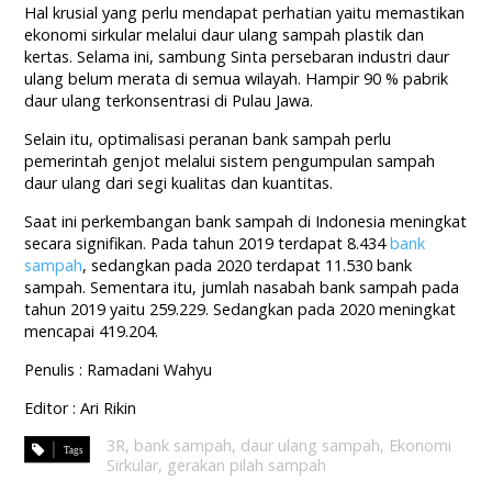
Hal krusial yang perlu mendapat perhatian yaitu memastikan
ekonomi sirkular melalui daur ulang sampah plastik dan
kertas. Selama ini, sambung Sinta persebaran industri daur
ulang belum merata di semua wilayah. Hampir 90 % pabrik
daur ulang terkonsentrasi di Pulau Jawa.
Selain itu, optimalisasi peranan bank sampah perlu
pemerintah genjot melalui sistem pengumpulan sampah
daur ulang dari segi kualitas dan kuantitas.
Saat ini perkembangan bank sampah di Indonesia meningkat
secara signifikan. Pada tahun 2019 terdapat 8.434
bank
sampah
, sedangkan pada 2020 terdapat 11.530 bank
sampah. Sementara itu, jumlah nasabah bank sampah pada
tahun 2019 yaitu 259.229. Sedangkan pada 2020 meningkat
mencapai 419.204.
Penulis : Ramadani Wahyu
Editor : Ari Rikin
3R
,
bank sampah
,
daur ulang sampah
,
Ekonomi
Sirkular
,
gerakan pilah sampah