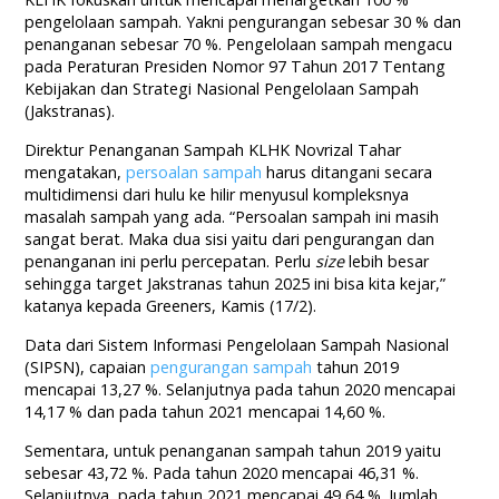
pengelolaan sampah. Yakni pengurangan sebesar 30 % dan
penanganan sebesar 70 %. Pengelolaan sampah mengacu
pada Peraturan Presiden Nomor 97 Tahun 2017 Tentang
Kebijakan dan Strategi Nasional Pengelolaan Sampah
(Jakstranas).
Direktur Penanganan Sampah KLHK Novrizal Tahar
mengatakan,
persoalan sampah
harus ditangani secara
multidimensi dari hulu ke hilir menyusul kompleksnya
masalah sampah yang ada. “Persoalan sampah ini masih
sangat berat. Maka dua sisi yaitu dari pengurangan dan
penanganan ini perlu percepatan. Perlu
size
lebih besar
sehingga target Jakstranas tahun 2025 ini bisa kita kejar,”
katanya kepada Greeners, Kamis (17/2).
Data dari Sistem Informasi Pengelolaan Sampah Nasional
(SIPSN), capaian
pengurangan sampah
tahun 2019
mencapai 13,27 %. Selanjutnya pada tahun 2020 mencapai
14,17 % dan pada tahun 2021 mencapai 14,60 %.
Sementara, untuk penanganan sampah tahun 2019 yaitu
sebesar 43,72 %. Pada tahun 2020 mencapai 46,31 %.
Selanjutnya, pada tahun 2021 mencapai 49,64 %. Jumlah