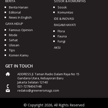
BERITA
SOSOK & KOMUNITAS
Berita Harian
Sosok
Editorial
Komunitas
News In English
IDE & INOVASI
GAYA HIDUP
RAGAM HAYATI
Famous Opinion
Flora
Mode
Fauna
Sehat
Fungi
Ulasan
AKSI
Tips
Komen Kamu
GET IN TOUCH
ADDRESS Jl. Taman Radio Dalam Raya No 15
Gandaria Utara, Kebayoran Baru
Jakarta Selatan 12140
021-72784567/48
redaksi@greenersmagz.com
© Copyright 2026, All Rights Reserved