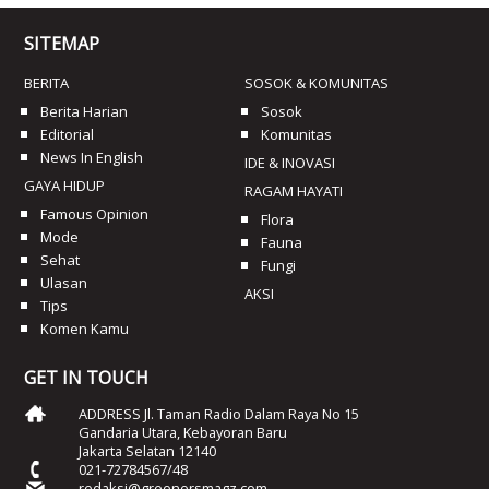
SITEMAP
BERITA
SOSOK & KOMUNITAS
Berita Harian
Sosok
Editorial
Komunitas
News In English
IDE & INOVASI
GAYA HIDUP
RAGAM HAYATI
Famous Opinion
Flora
Mode
Fauna
Sehat
Fungi
Ulasan
AKSI
Tips
Komen Kamu
GET IN TOUCH
ADDRESS Jl. Taman Radio Dalam Raya No 15
Gandaria Utara, Kebayoran Baru
Jakarta Selatan 12140
021-72784567/48
redaksi@greenersmagz.com