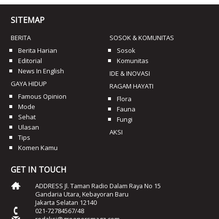
SITEMAP
BERITA
SOSOK & KOMUNITAS
Berita Harian
Sosok
Editorial
Komunitas
News In English
IDE & INOVASI
GAYA HIDUP
RAGAM HAYATI
Famous Opinion
Flora
Mode
Fauna
Sehat
Fungi
Ulasan
AKSI
Tips
Komen Kamu
GET IN TOUCH
ADDRESS Jl. Taman Radio Dalam Raya No 15
Gandaria Utara, Kebayoran Baru
Jakarta Selatan 12140
021-72784567/48