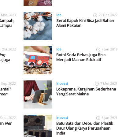
 Mar 2023
Ide
29 Des 2022
Sampah,
Serat Kapuk Kini Bisa Jadi Bahan
 Lampu
Alami Pakaian
1 Okt 2022
Ide
7 Jan 2019
ing
Botol Soda Bekas Juga Bisa
u Juga
Menjadi Mainan Edukatif
 Sep 2022
Inovasi
7 Mei 2021
antai?
Lokaprana, Kerajinan Sederhana
reen
Yang Sarat Makna
20 Jul 2022
Inovasi
5 Jan 2021
ran
Net
Batu Bata dari Debu dan Plastik
Daur Ulang Karya Perusahaan
India