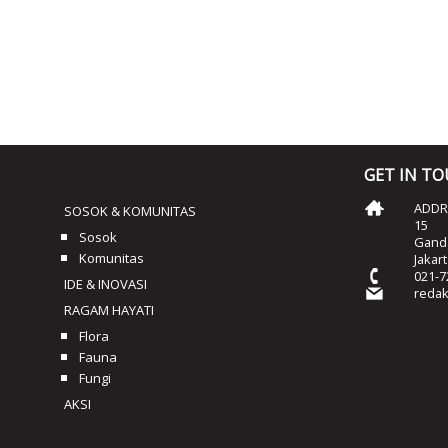
GET IN T
ADDRE
SOSOK & KOMUNITAS
15
Sosok
Ganda
Komunitas
Jakar
021-7
IDE & INOVASI
reda
RAGAM HAYATI
Flora
Fauna
Fungi
AKSI