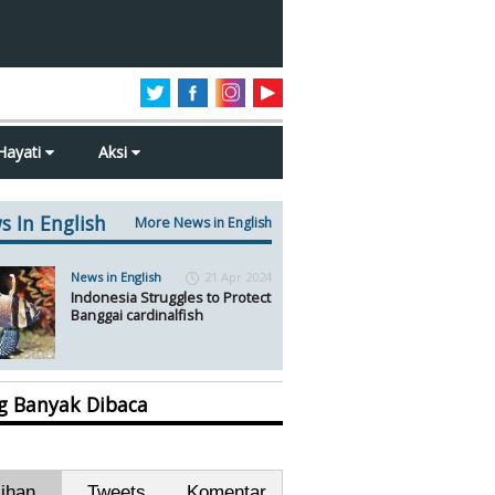
Hayati
Aksi
s In English
More News in English
News in English
21 Apr 2024
Indonesia Struggles to Protect
Banggai cardinalfish
ng Banyak Dibaca
lihan
Tweets
Komentar