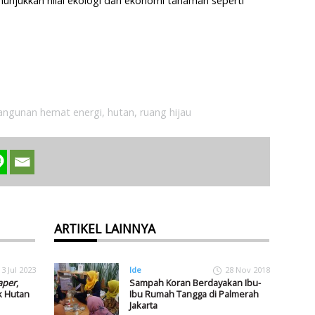
menunjukkan nilai ekologi dan ekonomi tanaman seperti
angunan hemat energi
,
hutan
,
ruang hijau
ARTIKEL LAINNYA
13 Jul 2023
Ide
28 Nov 2018
aper
,
Sampah Koran Berdayakan Ibu-
k Hutan
Ibu Rumah Tangga di Palmerah
Jakarta