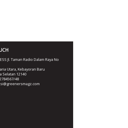
OUCH
SS Jl. Taman Radio Dalam Raya No
ria Utara, Kebayoran Baru
ta Selatan 12140
2784567/48
ksi@greenersmagz.com