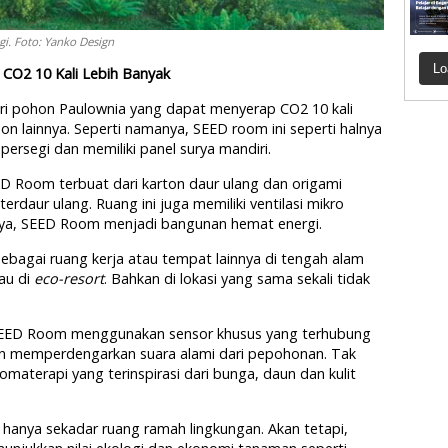
i. Foto: Yanko Design
Lo
CO2 10 Kali Lebih Banyak
ari pohon Paulownia yang dapat menyerap CO2 10 kali
n lainnya. Seperti namanya, SEED room ini seperti halnya
r persegi dan memiliki panel surya mandiri.
ED Room terbuat dari karton daur ulang dan origami
erdaur ulang. Ruang ini juga memiliki ventilasi mikro
tinya, SEED Room menjadi bangunan hemat energi.
bagai ruang kerja atau tempat lainnya di tengah alam
au di
eco-resort
. Bahkan di lokasi yang sama sekali tidak
a SEED Room menggunakan sensor khusus yang terhubung
n memperdengarkan suara alami dari pepohonan. Tak
romaterapi yang terinspirasi dari bunga, daun dan kulit
hanya sekadar ruang ramah lingkungan. Akan tetapi,