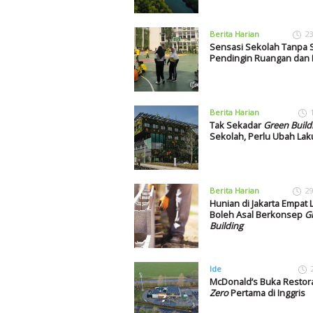
Berita Harian
23
Sensasi Sekolah Tanpa 
Pendingin Ruangan dan
Berita Harian
Tak Sekadar
Green Build
Sekolah, Perlu Ubah Lak
Berita Harian
29
Hunian di Jakarta Empat L
Boleh Asal Berkonsep
G
Building
Ide
McDonald’s Buka Resto
Zero
Pertama di Inggris