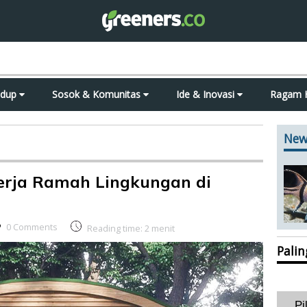
idup
Sosok & Komunitas
Ide & Inovasi
Ragam 
New
rja Ramah Lingkungan di
0 Comments
Reading time:
2
menit
Pali
Pi