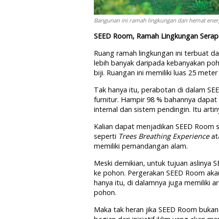
Bangunan ini ramah lingkungan dan hemat energ
SEED Room, Ramah Lingkungan Serap 
Ruang ramah lingkungan ini terbuat d
lebih banyak daripada kebanyakan poho
biji. Ruangan ini memiliki luas 25 mete
Tak hanya itu, perabotan di dalam SE
furnitur. Hampir 98 % bahannya dapat t
internal dan sistem pendingin. Itu ar
Kalian dapat menjadikan SEED Room se
seperti
Trees Breathing Experience
at
memiliki pemandangan alam.
Meski demikian, untuk tujuan asliny
ke pohon. Pergerakan SEED Room aka
hanya itu, di dalamnya juga memiliki a
pohon.
Maka tak heran jika SEED Room bukan 