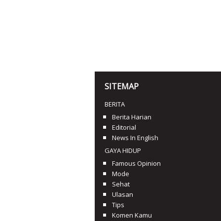
SITEMAP
BERITA
Berita Harian
Editorial
News In English
GAYA HIDUP
Famous Opinion
Mode
Sehat
Ulasan
Tips
Komen Kamu