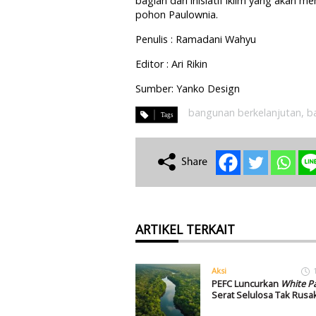
bagian dari inisiatif iklim yang akan 
pohon Paulownia.
Penulis : Ramadani Wahyu
Editor : Ari Rikin
Sumber: Yanko Design
bangunan berkelanjutan
,
b
ARTIKEL TERKAIT
Aksi
PEFC Luncurkan
White P
Serat Selulosa Tak Rusa