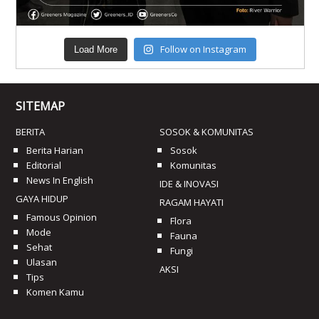
Follow on Instagram
Load More
SITEMAP
BERITA
SOSOK & KOMUNITAS
Berita Harian
Sosok
Editorial
Komunitas
News In English
IDE & INOVASI
GAYA HIDUP
RAGAM HAYATI
Famous Opinion
Flora
Mode
Fauna
Sehat
Fungi
Ulasan
AKSI
Tips
Komen Kamu