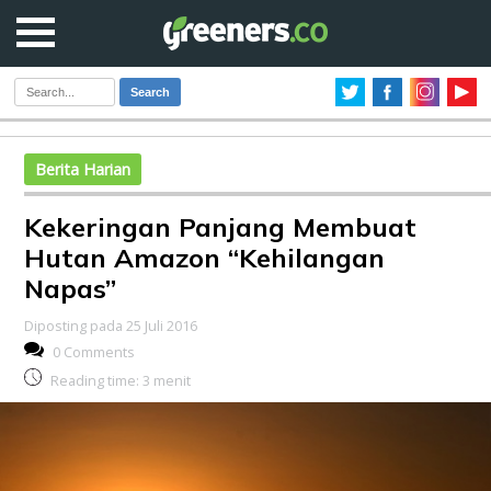
Search
Berita Harian
Kekeringan Panjang Membuat
Hutan Amazon “Kehilangan
Napas”
Diposting pada 25 Juli 2016
0 Comments
Reading time:
3
menit