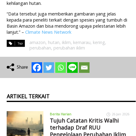
kehilangan hutan.
“Data tersebut juga memberikan gambaran yang jelas
kepada para peneliti terkait dengan spesies yang tumbuh di
Basin Amazon dan bisa mendorong upaya pelestarian lebih
lanjut.” –
Climate News Network
amazon
,
hutan
,
iklim
,
kemarau
,
kering
,
perubahan
,
perubahan iklim
ARTIKEL TERKAIT
Berita Harian
26 Jan 2026
Tujuh Catatan Kritis Walhi
terhadap Draf RUU
Pengelolaan Perubahan Iklim