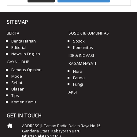
SITEMAP
BERITA
SOSOK & KOMUNITAS
Berita Harian
Sosok
Editorial
Komunitas
News In English
IDE & INOVASI
GAYA HIDUP
RAGAM HAYATI
Famous Opinion
Flora
Mode
Fauna
Sehat
Fungi
Ulasan
AKSI
Tips
Komen Kamu
GET IN TOUCH
ADDRESS Jl. Taman Radio Dalam Raya No 15
Gandaria Utara, Kebayoran Baru
Jakarta Selatan 12140