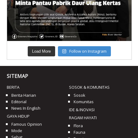
Follow on Instagram
Load More
SITEMAP
BERITA
SOSOK & KOMUNITAS
Berita Harian
Sosok
Editorial
Komunitas
News In English
IDE & INOVASI
GAYA HIDUP
RAGAM HAYATI
Famous Opinion
Flora
Mode
Fauna
Sehat