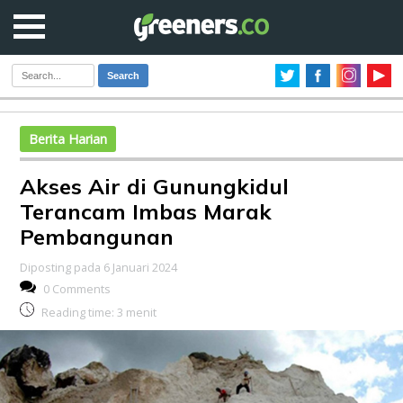
Search
Berita Harian
Akses Air di Gunungkidul
Terancam Imbas Marak
Pembangunan
Diposting pada 6 Januari 2024
0 Comments
Reading time:
3
menit