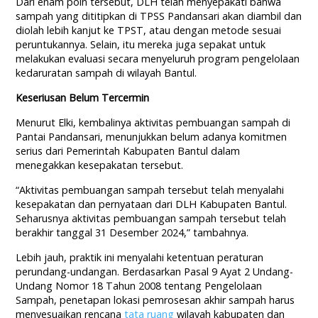
Dari enam poin tersebut, DLH telah menyepakati bahwa
sampah yang dititipkan di TPSS Pandansari akan diambil dan
diolah lebih kanjut ke TPST, atau dengan metode sesuai
peruntukannya. Selain, itu mereka juga sepakat untuk
melakukan evaluasi secara menyeluruh program pengelolaan
kedaruratan sampah di wilayah Bantul.
Keseriusan Belum Tercermin
Menurut Elki, kembalinya aktivitas pembuangan sampah di
Pantai Pandansari, menunjukkan belum adanya komitmen
serius dari Pemerintah Kabupaten Bantul dalam
menegakkan kesepakatan tersebut.
“Aktivitas pembuangan sampah tersebut telah menyalahi
kesepakatan dan pernyataan dari DLH Kabupaten Bantul.
Seharusnya aktivitas pembuangan sampah tersebut telah
berakhir tanggal 31 Desember 2024,” tambahnya.
Lebih jauh, praktik ini menyalahi ketentuan peraturan
perundang-undangan. Berdasarkan Pasal 9 Ayat 2 Undang-
Undang Nomor 18 Tahun 2008 tentang Pengelolaan
Sampah, penetapan lokasi pemrosesan akhir sampah harus
menyesuaikan rencana
tata ruang
wilayah kabupaten dan