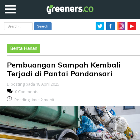
Search
Berita Harian
Pembuangan Sampah Kembali
Terjadi di Pantai Pandansari
Diposting pada 18 April 2025
0 Comments
Reading time:
2
menit