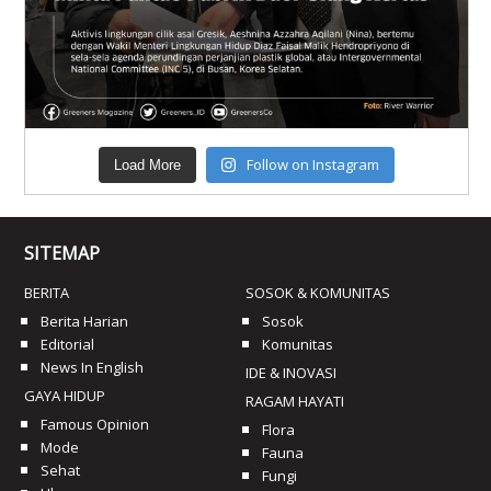
Follow on Instagram
Load More
SITEMAP
BERITA
SOSOK & KOMUNITAS
Berita Harian
Sosok
Editorial
Komunitas
News In English
IDE & INOVASI
GAYA HIDUP
RAGAM HAYATI
Famous Opinion
Flora
Mode
Fauna
Sehat
Fungi