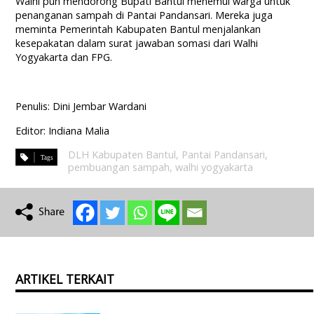
Walhi pun mendorong Bupati Bantul menemui warga untuk
penanganan sampah di Pantai Pandansari. Mereka juga
meminta Pemerintah Kabupaten Bantul menjalankan
kesepakatan dalam surat jawaban somasi dari Walhi
Yogyakarta dan FPG.
Penulis: Dini Jembar Wardani
Editor: Indiana Malia
DLH Kabupaten Bantul
,
Pantai Pandansari
,
pembuangan sampah
,
walhi yogyakarta
ARTIKEL TERKAIT