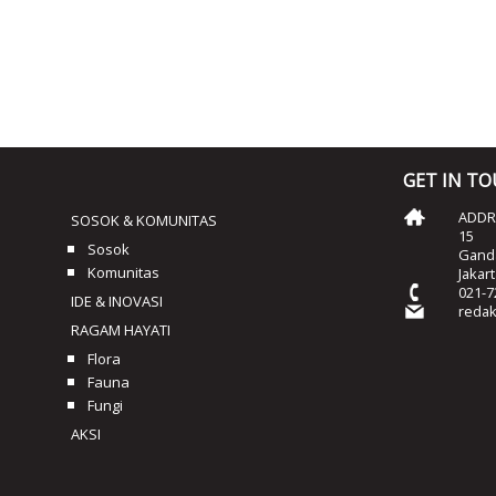
GET IN T
ADDRE
SOSOK & KOMUNITAS
15
Sosok
Ganda
Komunitas
Jakar
021-7
IDE & INOVASI
reda
RAGAM HAYATI
Flora
Fauna
Fungi
AKSI