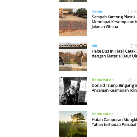
Inovasi
20
Sampah Kantong Plastik
Mendapat Kesempatan K
Jalanan Ghana
Ide
3
Halte Bus Ini Hasil Cetak
dengan Material Daur Ul
Berita Harian
2
Donald Trump Bingung S
Ancaman Keamanan Ikli
Berita Harian
2
Hutan Campuran Mungki
Tahan terhadap Perubah