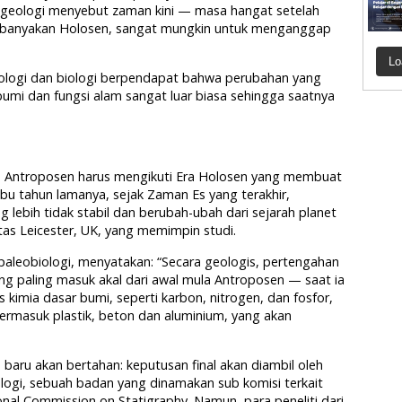
i geologi menyebut zaman kini — masa hangat setelah
ebanyakan Holosen, sangat mungkin untuk menganggap
Lo
eologi dan biologi berpendapat bahwa perubahan yang
umi dan fungsi alam sangat luar biasa sehingga saatnya
Antroposen harus mengikuti Era Holosen yang membuat
ribu tahun lamanya, sejak Zaman Es yang terakhir,
lebih tidak stabil dan berubah-ubah dari sejarah planet
rsitas Leicester, UK, yang memimpin studi.
 paleobiologi, menyatakan: “Secara geologis, pertengahan
ng paling masuk akal dari awal mula Antroposen — saat ia
kimia dasar bumi, seperti karbon, nitrogen, dan fosfor,
 termasuk plastik, beton dan aluminium, yang akan
 baru akan bertahan: keputusan final akan diambil oleh
tologi, sebuah badan yang dinamakan sub komisi terkait
ional Commission on Statigraphy. Namun, para peneliti dari