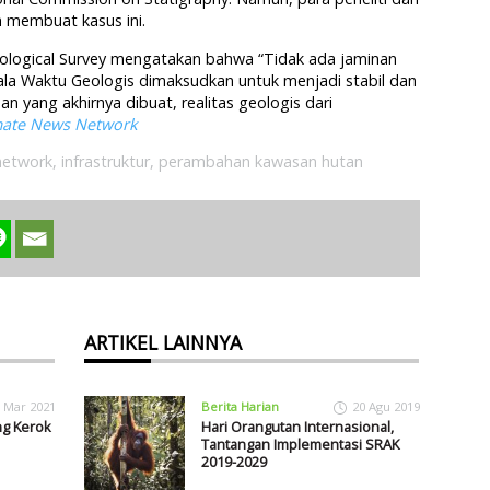
 membuat kasus ini.
Geological Survey mengatakan bahwa “Tidak ada jaminan
ala Waktu Geologis dimaksudkan untuk menjadi stabil dan
 yang akhirnya dibuat, realitas geologis dari
mate News Network
network
,
infrastruktur
,
perambahan kawasan hutan
ARTIKEL LAINNYA
 Mar 2021
Berita Harian
20 Agu 2019
ng Kerok
Hari Orangutan Internasional,
Tantangan Implementasi SRAK
2019-2029