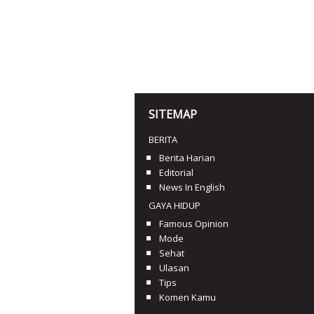
SITEMAP
BERITA
Berita Harian
Editorial
News In English
GAYA HIDUP
Famous Opinion
Mode
Sehat
Ulasan
Tips
Komen Kamu