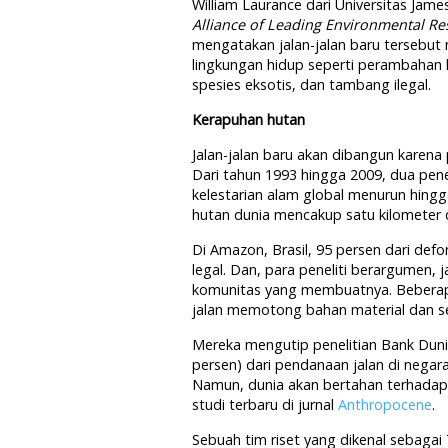
William Laurance dari Universitas James
Alliance of Leading Environmental Re
mengatakan jalan-jalan baru tersebu
lingkungan hidup seperti perambahan li
spesies eksotis, dan tambang ilegal.
Kerapuhan hutan
Jalan-jalan baru akan dibangun karena
Dari tahun 1993 hingga 2009, dua pene
kelestarian alam global menurun hingga
hutan dunia mencakup satu kilometer d
Di Amazon, Brasil, 95 persen dari defor
legal. Dan, para peneliti berargumen, j
komunitas yang membuatnya. Bebera
jalan memotong bahan material dan s
Mereka mengutip penelitian Bank Dun
persen) dari pendanaan jalan di negar
Namun, dunia akan bertahan terhadap
studi terbaru di jurnal
Anthropocene
.
Sebuah tim riset yang dikenal sebaga