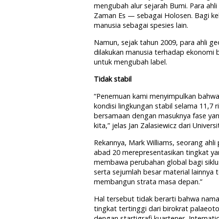
mengubah alur sejarah Bumi. Para ahl
Zaman Es — sebagai Holosen. Bagi k
manusia sebagai spesies lain.
Namun, sejak tahun 2009, para ahli g
dilakukan manusia terhadap ekonomi b
untuk mengubah label.
Tidak stabil
“Penemuan kami menyimpulkan bahwa 
kondisi lingkungan stabil selama 11,7 
bersamaan dengan masuknya fase yang 
kita,” jelas Jan Zalasiewicz dari Unive
Rekannya, Mark Williams, seorang ahli
abad 20 merepresentasikan tingkat ya
membawa perubahan global bagi siklus 
serta sejumlah besar material lainnya
membangun strata masa depan.”
Hal tersebut tidak berarti bahwa nama
tingkat tertinggi dari birokrat palaeo
dengan startigrafi kuartener, Internat