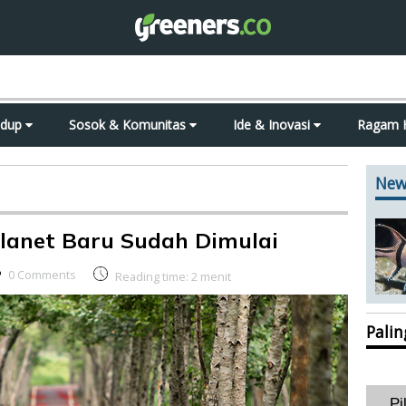
idup
Sosok & Komunitas
Ide & Inovasi
Ragam 
New
lanet Baru Sudah Dimulai
0 Comments
Reading time:
2
menit
Pali
Pi