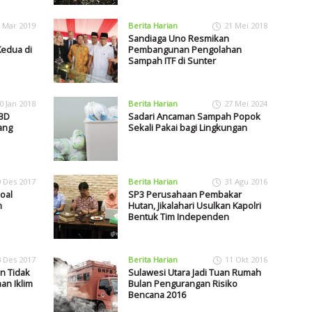
 Mar 2019
Berita Harian
21 Mei 2018
Sandiaga Uno Resmikan
edua di
Pembangunan Pengolahan
Sampah ITF di Sunter
0 Jan 2018
Berita Harian
27 Mei 2024
 3D
Sadari Ancaman Sampah Popok
ang
Sekali Pakai bagi Lingkungan
9 Des 2017
Berita Harian
31 Agu 2016
oal
SP3 Perusahaan Pembakar
m
Hutan, Jikalahari Usulkan Kapolri
Bentuk Tim Independen
3 Des 2017
Berita Harian
11 Okt 2016
n Tidak
Sulawesi Utara Jadi Tuan Rumah
an Iklim
Bulan Pengurangan Risiko
Bencana 2016