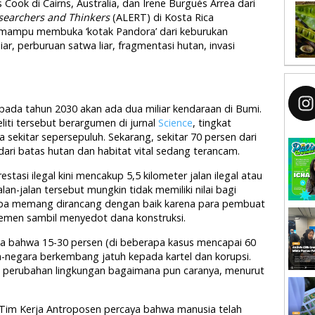
 Cook di Cairns, Australia, dan Irene Burgués Arrea dari
searchers and Thinkers
(ALERT) di Kosta Rica
t mampu membuka ‘kotak Pandora’ dari keburukan
ar, perburuan satwa liar, fragmentasi hutan, invasi
 pada tahun 2030 akan ada dua miliar kendaraan di Bumi.
liti tersebut berargumen di jurnal
Science
, tingkat
 sekitar sepersepuluh. Sekarang, sekitar 70 persen dari
ari batas hutan dan habitat vital sedang terancam.
estasi ilegal kini mencakup 5,5 kilometer jalan ilegal atau
alan-jalan tersebut mungkin tidak memiliki nilai bagi
pa memang dirancang dengan baik karena para pembuat
emen sambil menyedot dana konstruksi.
ia bahwa 15-30 persen (di beberapa kasus mencapai 60
a-negara berkembang jatuh kepada kartel dan korupsi.
 perubahan lingkungan bagaimana pun caranya, menurut
i Tim Kerja Antroposen percaya bahwa manusia telah