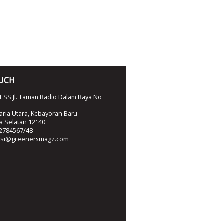
OUCH
SS Jl. Taman Radio Dalam Raya No
ria Utara, Kebayoran Baru
ta Selatan 12140
2784567/48
ksi@greenersmagz.com