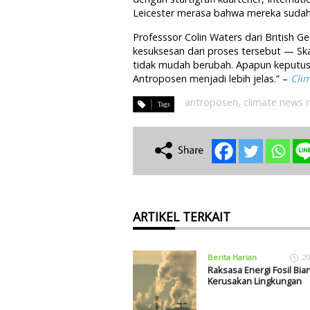
Leicester merasa bahwa mereka sudah
Professsor Colin Waters dari British 
kesuksesan dari proses tersebut — Sk
tidak mudah berubah. Apapun keputusan
Antroposen menjadi lebih jelas.” –
Cli
antroposen
,
climate news 
ARTIKEL TERKAIT
Berita Harian
20
Raksasa Energi Fosil Bia
Kerusakan Lingkungan