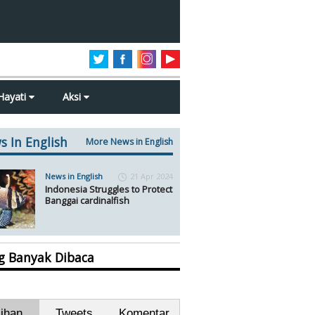
Hayati
Aksi
s In English
More News in English
News in English
21 Apr 2024
Indonesia Struggles to Protect
Banggai cardinalfish
ng Banyak Dibaca
lihan
Tweets
Komentar