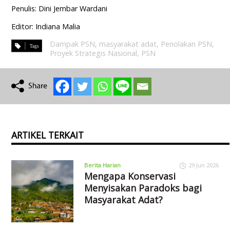
Penulis: Dini Jembar Wardani
Editor: Indiana Malia
Dampak PSN
,
masyarakat adat
,
Penolakan PSN
,
Proyek Strategis Nasional
,
PSN
ARTIKEL TERKAIT
Berita Harian
29 Jun 2026
Mengapa Konservasi
Menyisakan Paradoks bagi
Masyarakat Adat?