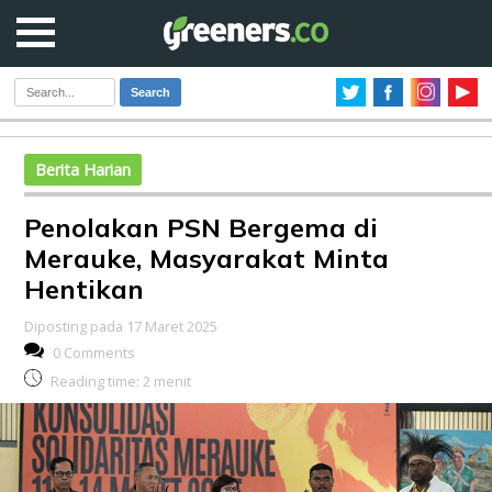
Search
Berita Harian
Penolakan PSN Bergema di
Merauke, Masyarakat Minta
Hentikan
Diposting pada 17 Maret 2025
0 Comments
Reading time:
2
menit