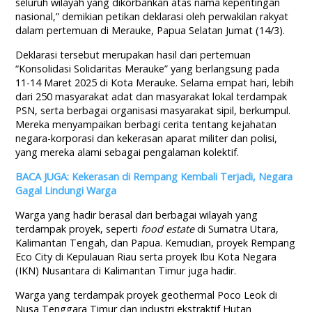
seluruh wilayah yang dikorbankan atas nama kepentingan
nasional,” demikian petikan deklarasi oleh perwakilan rakyat
dalam pertemuan di Merauke, Papua Selatan Jumat (14/3).
Deklarasi tersebut merupakan hasil dari pertemuan
“Konsolidasi Solidaritas Merauke” yang berlangsung pada
11-14 Maret 2025 di Kota Merauke. Selama empat hari, lebih
dari 250 masyarakat adat dan masyarakat lokal terdampak
PSN, serta berbagai organisasi masyarakat sipil, berkumpul.
Mereka menyampaikan berbagi cerita tentang kejahatan
negara-korporasi dan kekerasan aparat militer dan polisi,
yang mereka alami sebagai pengalaman kolektif.
BACA JUGA: Kekerasan di Rempang Kembali Terjadi, Negara
Gagal Lindungi Warga
Warga yang hadir berasal dari berbagai wilayah yang
terdampak proyek, seperti
food estate
di Sumatra Utara,
Kalimantan Tengah, dan Papua. Kemudian, proyek Rempang
Eco City di Kepulauan Riau serta proyek Ibu Kota Negara
(IKN) Nusantara di Kalimantan Timur juga hadir.
Warga yang terdampak proyek geothermal Poco Leok di
Nusa Tenggara Timur dan industri ekstraktif Hutan