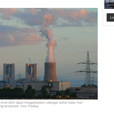
Lo
krisis iklim dapat mengakibatkan cadangan bahan bakar fosil
ang terdampar. Foto: Pixabay.