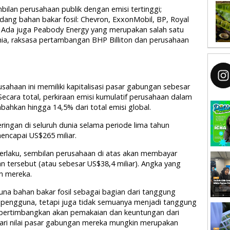
lan perusahaan publik dengan emisi tertinggi;
idang bahan bakar fosil: Chevron, ExxonMobil, BP, Royal
l. Ada juga Peabody Energy yang merupakan salah satu
nia, raksasa pertambangan BHP Billiton dan perusahaan
ahaan ini memiliki kapitalisasi pasar gabungan sebesar
Secara total, perkiraan emisi kumulatif perusahaan dalam
ahkan hingga 14,5% dari total emisi global.
eringan di seluruh dunia selama periode lima tahun
mencapai US$265 miliar.
berlaku, sembilan perusahaan di atas akan membayar
an tersebut (atau sebesar US$38,4 miliar). Angka yang
an mereka.
una bahan bakar fosil sebagai bagian dari tanggung
pengguna, tetapi juga tidak semuanya menjadi tanggung
pertimbangkan akan pemakaian dan keuntungan dari
ari nilai pasar gabungan mereka mungkin merupakan