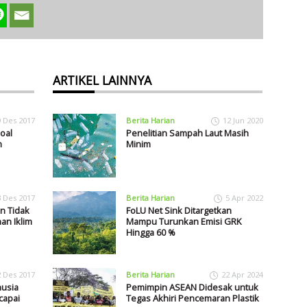
ARTIKEL LAINNYA
9 Des 2017
Berita Harian
12 Jun 2020
oal
Penelitian Sampah Laut Masih
m
Minim
3 Des 2017
Berita Harian
5 Apr 2022
n Tidak
FoLU Net Sink Ditargetkan
an Iklim
Mampu Turunkan Emisi GRK
Hingga 60 %
2 Des 2017
Berita Harian
22 Apr 2024
usia
Pemimpin ASEAN Didesak untuk
capai
Tegas Akhiri Pencemaran Plastik