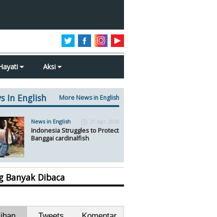
Hayati
Aksi
s In English
More News in English
News in English
21 Apr 2024
Indonesia Struggles to Protect
Banggai cardinalfish
ng Banyak Dibaca
lihan
Tweets
Komentar