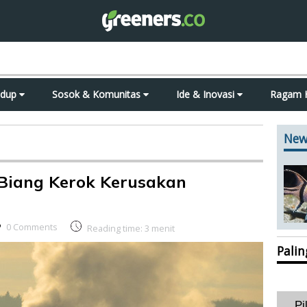
idup
Sosok & Komunitas
Ide & Inovasi
Ragam 
New
 Biang Kerok Kerusakan
0 Comments
Reading time:
3
menit
Pali
Pi