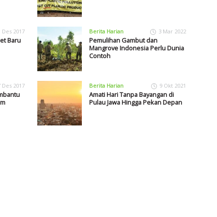
1 Des 2017
Berita Harian
3 Mar 2022
et Baru
Pemulihan Gambut dan
Mangrove Indonesia Perlu Dunia
Contoh
7 Des 2017
Berita Harian
9 Okt 2021
embantu
Amati Hari Tanpa Bayangan di
im
Pulau Jawa Hingga Pekan Depan