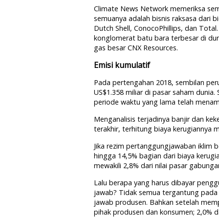
Climate News Network memeriksa sembi
semuanya adalah bisnis raksasa dari b
Dutch Shell, ConocoPhillips, dan Tota
konglomerat batu bara terbesar di du
gas besar CNX Resources.
Emisi kumulatif
Pada pertengahan 2018, sembilan perus
US$1.358 miliar di pasar saham dunia. 
periode waktu yang lama telah menamb
Menganalisis terjadinya banjir dan kek
terakhir, terhitung biaya kerugiannya 
Jika rezim pertanggungjawaban iklim 
hingga 14,5% bagian dari biaya kerugi
mewakili 2,8% dari nilai pasar gabung
Lalu berapa yang harus dibayar pengg
jawab? Tidak semua tergantung pada 
jawab produsen. Bahkan setelah mem
pihak produsen dan konsumen; 2,0% d