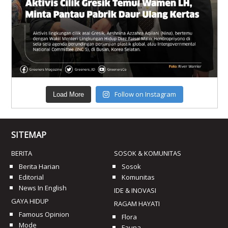
Follow on Instagram
Load More
SITEMAP
BERITA
SOSOK & KOMUNITAS
Berita Harian
Sosok
Editorial
Komunitas
News In English
IDE & INOVASI
GAYA HIDUP
RAGAM HAYATI
Famous Opinion
Flora
Mode
Fauna