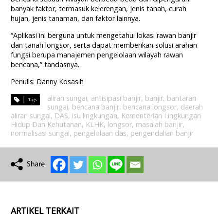
banyak faktor, termasuk kelerengan, jenis tanah, curah
hujan, jenis tanaman, dan faktor lainnya.
“Aplikasi ini berguna untuk mengetahui lokasi rawan banjir
dan tanah longsor, serta dapat memberikan solusi arahan
fungsi berupa manajemen pengelolaan wilayah rawan
bencana,” tandasnya.
Penulis: Danny Kosasih
aliran sungai
,
antisipasi banjir
,
banjir
,
bantaran
sungai
,
bencana banjir
,
bencana longsor
,
daerah
aliran sungai
,
DAS
,
isu lingkungan
,
Kementerian Lingkungan
Hidup Dan Kehutanan
,
KLHK
,
longsor
,
masalah banjir
,
normalisasi sungai
,
pengelolaan das
,
pengendalian banjir
ARTIKEL TERKAIT