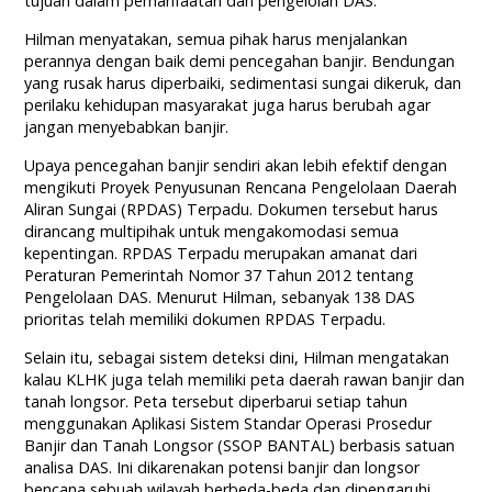
tujuan dalam pemanfaatan dan pengelolan DAS.
Hilman menyatakan, semua pihak harus menjalankan
perannya dengan baik demi pencegahan banjir. Bendungan
yang rusak harus diperbaiki, sedimentasi sungai dikeruk, dan
perilaku kehidupan masyarakat juga harus berubah agar
jangan menyebabkan banjir.
Upaya pencegahan banjir sendiri akan lebih efektif dengan
mengikuti Proyek Penyusunan Rencana Pengelolaan Daerah
Aliran Sungai (RPDAS) Terpadu. Dokumen tersebut harus
dirancang multipihak untuk mengakomodasi semua
kepentingan. RPDAS Terpadu merupakan amanat dari
Peraturan Pemerintah Nomor 37 Tahun 2012 tentang
Pengelolaan DAS. Menurut Hilman, sebanyak 138 DAS
prioritas telah memiliki dokumen RPDAS Terpadu.
Selain itu, sebagai sistem deteksi dini, Hilman mengatakan
kalau KLHK juga telah memiliki peta daerah rawan banjir dan
tanah longsor. Peta tersebut diperbarui setiap tahun
menggunakan Aplikasi Sistem Standar Operasi Prosedur
Banjir dan Tanah Longsor (SSOP BANTAL) berbasis satuan
analisa DAS. Ini dikarenakan potensi banjir dan longsor
bencana sebuah wilayah berbeda-beda dan dipengaruhi