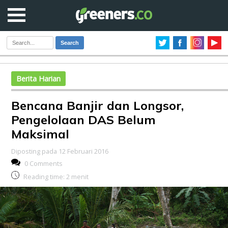
Search
Berita Harian
Bencana Banjir dan Longsor,
Pengelolaan DAS Belum
Maksimal
Diposting pada 12 Februari 2016
0 Comments
Reading time:
2
menit