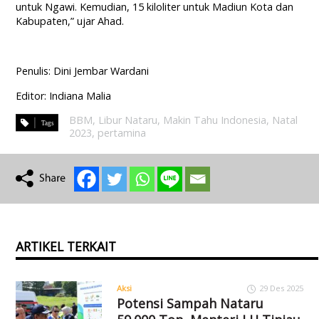
untuk Ngawi. Kemudian, 15 kiloliter untuk Madiun Kota dan
Kabupaten,” ujar Ahad.
Penulis: Dini Jembar Wardani
Editor: Indiana Malia
BBM
,
Libur Nataru
,
Makin Tahu Indonesia
,
Natal
2023
,
pertamina
ARTIKEL TERKAIT
Aksi
29 Des 2025
Potensi Sampah Nataru