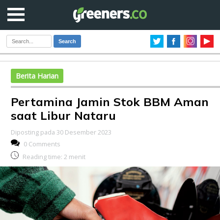
Search
Berita Harian
Pertamina Jamin Stok BBM Aman
saat Libur Nataru
Diposting pada 30 Desember 2023
0 Comments
Reading time:
2
menit