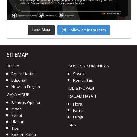
Follow on Instagram
Load More
SITEMAP
BERITA
SOSOK & KOMUNITAS
Berita Harian
Sosok
Editorial
Komunitas
News In English
IDE & INOVASI
GAYA HIDUP
RAGAM HAYATI
Famous Opinion
Flora
Mode
Fauna
Sehat
Fungi
Ulasan
AKSI
Tips
Komen Kamu