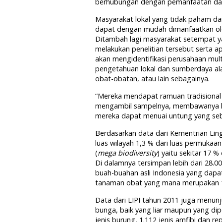
berhubungan dengan pemanfaatan dan
Masyarakat lokal yang tidak paham d
dapat dengan mudah dimanfaatkan ol
Ditambah lagi masyarakat setempat y
melakukan penelitian tersebut serta a
akan mengidentifikasi perusahaan mu
pengetahuan lokal dan sumberdaya ala
obat-obatan, atau lain sebagainya.
“Mereka mendapat ramuan tradisional 
mengambil sampelnya, membawanya k
mereka dapat menuai untung yang sebe
Berdasarkan data dari Kementrian Lin
luas wilayah 1,3 % dari luas permukaa
(
mega biodiversity
) yaitu sekitar 17 %
Di dalamnya tersimpan lebih dari 28.0
buah-buahan asli Indonesia yang dapat
tanaman obat yang mana merupakan 10
Data dari LIPI tahun 2011 juga menun
bunga, baik yang liar maupun yang dipe
jenis burung, 1.112 jenis amfibi dan rep