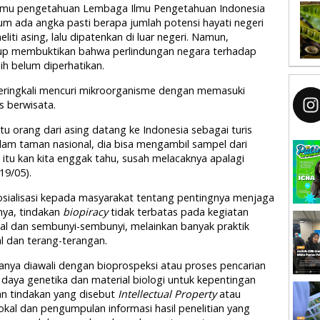
Ilmu pengetahuan Lembaga Ilmu Pengetahuan Indonesia
lum ada angka pasti berapa jumlah potensi hayati negeri
neliti asing, lalu dipatenkan di luar negeri. Namun,
ukup membuktikan bahwa perlindungan negara terhadap
h belum diperhatikan.
seringkali mencuri mikroorganisme dengan memasuki
 berwisata.
u orang dari asing datang ke Indonesia sebagai turis
dalam taman nasional, dia bisa mengambil sampel dari
 itu kan kita enggak tahu, susah melacaknya apalagi
19/05).
 sosialisasi kepada masyarakat tentang pentingnya menjaga
nya, tindakan
biopiracy
tidak terbatas pada kegiatan
gal dan sembunyi-sembunyi, melainkan banyak praktik
l dan terang-terangan.
anya diawali dengan bioprospeksi atau proses pencarian
daya genetika dan material biologi untuk kepentingan
an tindakan yang disebut
Intellectual Property
atau
kal dan pengumpulan informasi hasil penelitian yang