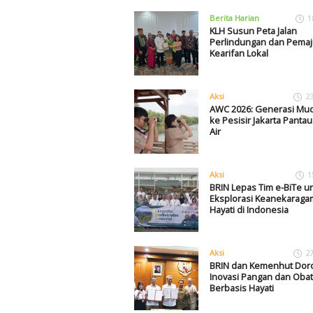
Berita Harian
1
KLH Susun Peta Jalan
Perlindungan dan Pema
Kearifan Lokal
Aksi
2
AWC 2026: Generasi Mu
ke Pesisir Jakarta Panta
Air
Aksi
1
BRIN Lepas Tim e-BiTe u
Eksplorasi Keanekarag
Hayati di Indonesia
Aksi
2
BRIN dan Kemenhut Dor
Inovasi Pangan dan Obat
Berbasis Hayati