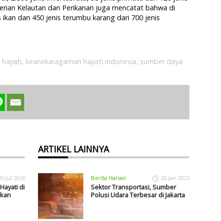
terian Kelautan dan Perikanan juga mencatat bahwa di
s ikan dan 450 jenis terumbu karang dari 700 jenis
hayati
,
keanekaragaman hayati indonesia
,
sumber daya
ARTIKEL LAINNYA
20 Jul 2026
Berita Harian
26 Jan 2023
ayati di
Sektor Transportasi, Sumber
rkan
Polusi Udara Terbesar di Jakarta