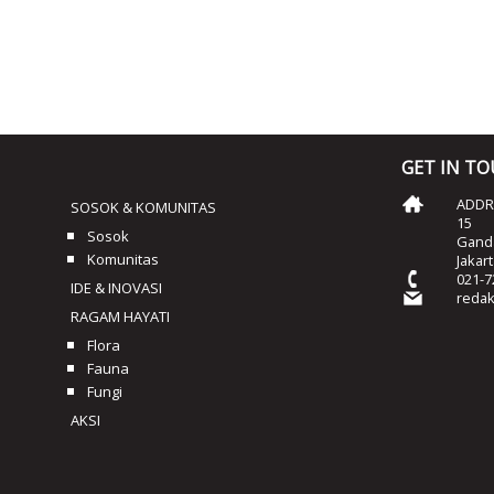
GET IN T
ADDRE
SOSOK & KOMUNITAS
15
Sosok
Ganda
Komunitas
Jakar
021-7
IDE & INOVASI
reda
RAGAM HAYATI
Flora
Fauna
Fungi
AKSI