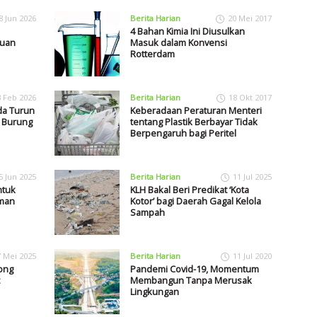
8 Jun 2026
Berita Harian
20 Mei 2017
4 Bahan Kimia Ini Diusulkan
juan
Masuk dalam Konvensi
Rotterdam
3 Feb 2026
Berita Harian
18 Okt 2017
da Turun
Keberadaan Peraturan Menteri
u Burung
tentang Plastik Berbayar Tidak
Berpengaruh bagi Peritel
5 Jun 2025
Berita Harian
11 Jul 2025
ntuk
KLH Bakal Beri Predikat ‘Kota
aman
Kotor’ bagi Daerah Gagal Kelola
Sampah
7 Mei 2025
Berita Harian
11 Jul 2020
ong
Pandemi Covid-19, Momentum
Membangun Tanpa Merusak
Lingkungan