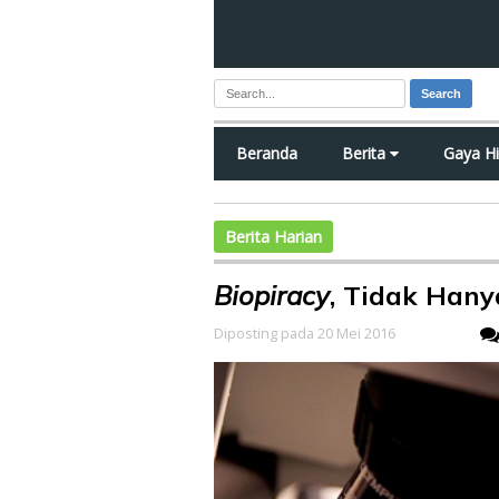
Search
Beranda
Berita
Gaya H
Berita Harian
Biopiracy
, Tidak Han
Diposting pada 20 Mei 2016