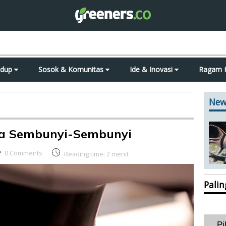
idup
Sosok & Komunitas
Ide & Inovasi
Ragam 
New
ya Sembunyi-Sembunyi
0 Comments
Reading time:
2
menit
Pali
Pi