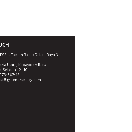
OUCH
SS Jl. Taman Radio Dalam Raya No
ria Utara, Kebayoran Baru
ta Selatan 12140
2784567/48
ksi@greenersmagz.com