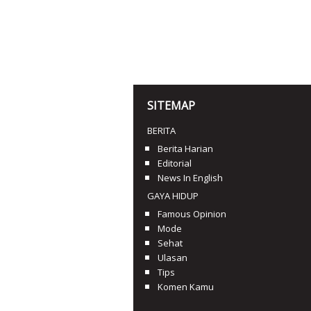
SITEMAP
BERITA
Berita Harian
Editorial
News In English
GAYA HIDUP
Famous Opinion
Mode
Sehat
Ulasan
Tips
Komen Kamu