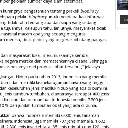
 pengelolaan sumber daya alam setempat.
an kurangnya pengetahuan tentang praktik
biopiracy
eh para pelaku
biopiracy
untuk mendapatkan informasi.
Lo
ang tidak tahu tentang apa dan siapa yang sedang
pa tujuannya. Kalaupun tahu, lanjutnya, masyarakat tidak
ltinasional macam apa yang sedang menguras
m mereka, tidak peduli yang bergerak dibidang pangan,
dari masyarakat lokal, merumuskannya kembali,
e negara mereka dan mematenkannya disana. Sehingga
sar-besarnya dari produksi obat tersebut,” jelasnya.
gkungan Hidup pada tahun 2013, Indonesia yang memiliki
n bumi dan memiliki keanekaragaman hayati yang tinggi
 dari keseluruhan jenis makhluk hidup yang ada di bumi ini.
00 jenis tumbuh-tumbuhan, diantaranya terdapat 400 jenis
 dimakan dan bermanfaat. Indonesia memiliki 7.500 jenis
 % dari jumlah tumbuhan obat yang ada di dunia.
jukkan bahwa Indonesia memiliki 6.000 jenis tanaman
lihara. Indonesia juga memiliki 707 jenis mamalia, 1.602
til, 2.800 jenis invertebrata, 35 jenis primata dan 120 jenis