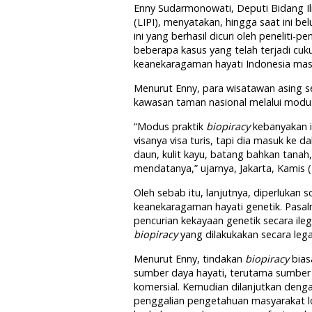
Enny Sudarmonowati, Deputi Bidang 
(LIPI), menyatakan, hingga saat ini be
ini yang berhasil dicuri oleh peneliti-pe
beberapa kasus yang telah terjadi c
keanekaragaman hayati Indonesia masi
Menurut Enny, para wisatawan asing 
kawasan taman nasional melalui modus
“Modus praktik
biopiracy
kebanyakan it
visanya visa turis, tapi dia masuk ke 
daun, kulit kayu, batang bahkan tanah,
mendatanya,” ujarnya, Jakarta, Kamis (
Oleh sebab itu, lanjutnya, diperlukan
keanekaragaman hayati genetik. Pasal
pencurian kekayaan genetik secara ile
biopiracy
yang dilakukakan secara lega
Menurut Enny, tindakan
biopiracy
bias
sumber daya hayati, terutama sumber 
komersial. Kemudian dilanjutkan deng
penggalian pengetahuan masyarakat lo