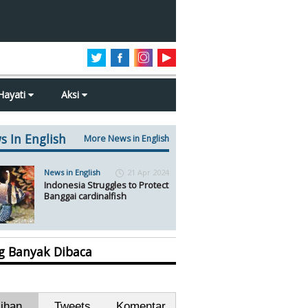
Hayati
Aksi
s In English
More News in English
News in English
21 Apr 2024
Indonesia Struggles to Protect
Banggai cardinalfish
ng Banyak Dibaca
lihan
Tweets
Komentar