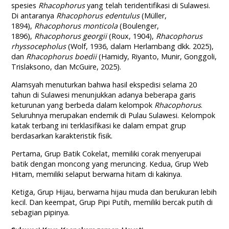
spesies
Rhacophorus
yang telah teridentifikasi di Sulawesi.
Di antaranya
Rhacophorus edentulus
(Müller,
1894),
Rhacophorus monticola
(Boulenger,
1896),
Rhacophorus georgii
(Roux, 1904),
Rhacophorus
rhyssocepholus
(Wolf, 1936, dalam Herlambang dkk. 2025),
dan
Rhacophorus boedii
(Hamidy, Riyanto, Munir, Gonggoli,
Trislaksono, dan McGuire, 2025).
Alamsyah menuturkan bahwa hasil ekspedisi selama 20
tahun di Sulawesi menunjukkan adanya beberapa garis
keturunan yang berbeda dalam kelompok
Rhacophorus
.
Seluruhnya merupakan endemik di Pulau Sulawesi. Kelompok
katak terbang ini terklasifikasi ke dalam empat grup
berdasarkan karakteristik fisik.
Pertama, Grup Batik Cokelat, memiliki corak menyerupai
batik dengan moncong yang meruncing. Kedua, Grup Web
Hitam, memiliki selaput berwarna hitam di kakinya.
Ketiga, Grup Hijau, berwarna hijau muda dan berukuran lebih
kecil. Dan keempat, Grup Pipi Putih, memiliki bercak putih di
sebagian pipinya.