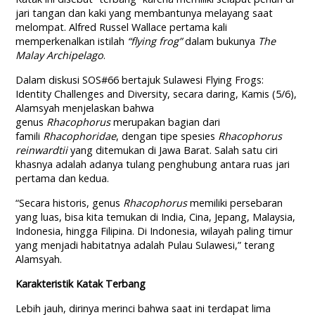
jari tangan dan kaki yang membantunya melayang saat
melompat. Alfred Russel Wallace pertama kali
memperkenalkan istilah
“flying frog”
dalam bukunya
The
Malay Archipelago
.
Dalam diskusi SOS#66 bertajuk Sulawesi Flying Frogs:
Identity Challenges and Diversity, secara daring, Kamis (5/6),
Alamsyah menjelaskan bahwa
genus
Rhacophorus
merupakan bagian dari
famili
Rhacophoridae
, dengan tipe spesies
Rhacophorus
reinwardtii
yang ditemukan di Jawa Barat. Salah satu ciri
khasnya adalah adanya tulang penghubung antara ruas jari
pertama dan kedua.
“Secara historis, genus
Rhacophorus
memiliki persebaran
yang luas, bisa kita temukan di India, Cina, Jepang, Malaysia,
Indonesia, hingga Filipina. Di Indonesia, wilayah paling timur
yang menjadi habitatnya adalah Pulau Sulawesi,” terang
Alamsyah.
Karakteristik Katak Terbang
Lebih jauh, dirinya merinci bahwa saat ini terdapat lima