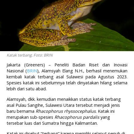
Katak terbang. Foto: BRIN
Jakarta (Greeners) – Peneliti Badan Riset dan Inovasi
Nasional (
BRIN
), Alamsyah Elang N.H., berhasil menemukan
kembali katak terbang asal Sulawesi pada Agustus 2023.
Spesies katak ini sebelumnya telah dinyatakan hilang selama
lebih dari satu abad.
Alamsyah, dkk. kemudian menaikkan status katak terbang
asal Pulau Sangihe, Sulawesi Utara tersebut menjadi jenis
baru bernama
Rhacophorus rhyssocephalus
. Katak ini
merupakan sub-spesies
Rhacophorus pardalis
yang
tersebar luas dari Sumatra hingga Kalimantan.
Katak ini disebut “terbang” karena memiliki selaput penuh di