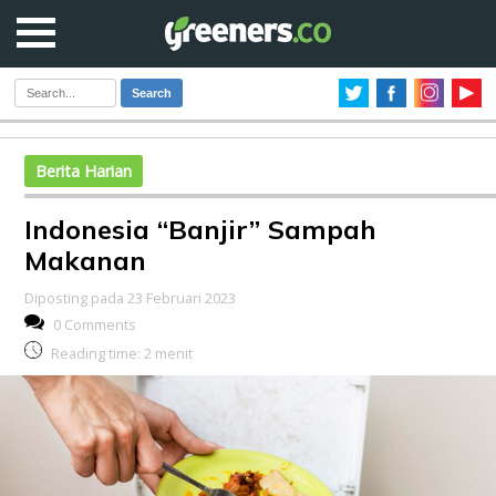
Search
Berita Harian
Indonesia “Banjir” Sampah
Makanan
Diposting pada 23 Februari 2023
0 Comments
Reading time:
2
menit