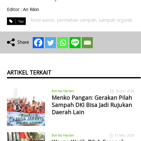
Editor : Ari Rikin
food waste
,
pemilahan sampah
,
sampah organik
ARTIKEL TERKAIT
Berita Harian
24 Jun 2026
Menko Pangan: Gerakan Pilah
Sampah DKI Bisa Jadi Rujukan
Daerah Lain
Berita Harian
11 Mei 2026