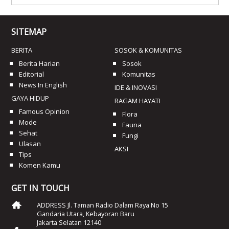
SITEMAP
BERITA
SOSOK & KOMUNITAS
Berita Harian
Sosok
Editorial
Komunitas
News In English
IDE & INOVASI
GAYA HIDUP
RAGAM HAYATI
Famous Opinion
Flora
Mode
Fauna
Sehat
Fungi
Ulasan
AKSI
Tips
Komen Kamu
GET IN TOUCH
ADDRESS Jl. Taman Radio Dalam Raya No 15
Gandaria Utara, Kebayoran Baru
Jakarta Selatan 12140