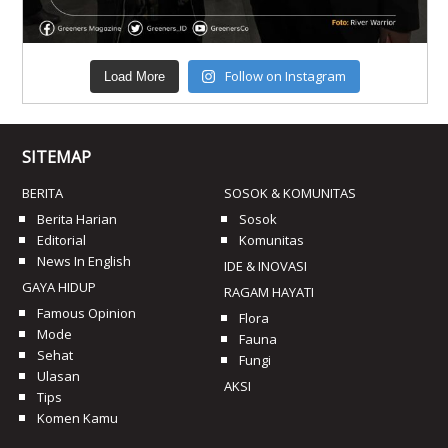
Follow on Instagram
Load More
SITEMAP
BERITA
SOSOK & KOMUNITAS
Berita Harian
Sosok
Editorial
Komunitas
News In English
IDE & INOVASI
GAYA HIDUP
RAGAM HAYATI
Famous Opinion
Flora
Mode
Fauna
Sehat
Fungi
Ulasan
AKSI
Tips
Komen Kamu