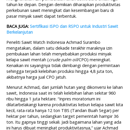
tahun ke depan. Dengan demikian diharapkan produktivitas
perkebunan sawit meningkat dan keseimbangan baru di
pasar minyak sawit dapat terbentuk.
BACA JUGA:
Sertifikasi ISPO dan RSPO untuk Industri Sawit
Berkelanjutan
Peneliti Sawit Watch Indonesia Achmad Surambo
mengatakan, dalam satu dekade terakhir maraknya izin
pembukaan lahan telah menyebabkan produksi minyak
kelapa sawit mentah (
crude palm oil
/CPO) meningkat.
Kenaikan ini sayangnya tidak diimbangi dengan permintaan
sehingga terjadi kelebihan produksi hingga 4,8 juta ton,
akibatnya harga jual CPO jatuh.
Menurut Achmad, dari jumlah hutan yang dikonversi ke lahan
sawit, Indonesia saat ini telah kelebihan lahan sekitar 960
ribu hingga 1 juta hektare. “Inpres moratorium ini
dilatarbelakangi karena produktivitas kebun kelapa sawit kita
kecil, rata-rata hanya 12 ton TBS (Tandan Buah Segar) per
hektar per tahun, sedangkan target pemerintah hampir 36
ton. Itu gapnya tinggi sekali. Jadi bagaimana lahan yang ada
ini harus dibuat meningkat produktivitasnya,” ujar Achmad