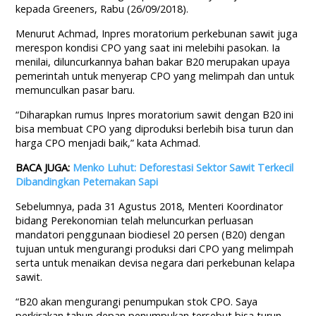
kepada Greeners, Rabu (26/09/2018).
Menurut Achmad, Inpres moratorium perkebunan sawit juga
merespon kondisi CPO yang saat ini melebihi pasokan. Ia
menilai, diluncurkannya bahan bakar B20 merupakan upaya
pemerintah untuk menyerap CPO yang melimpah dan untuk
memunculkan pasar baru.
“Diharapkan rumus Inpres moratorium sawit dengan B20 ini
bisa membuat CPO yang diproduksi berlebih bisa turun dan
harga CPO menjadi baik,” kata Achmad.
BACA JUGA:
Menko Luhut: Deforestasi Sektor Sawit Terkecil
Dibandingkan Peternakan Sapi
Sebelumnya, pada 31 Agustus 2018, Menteri Koordinator
bidang Perekonomian telah meluncurkan perluasan
mandatori penggunaan biodiesel 20 persen (B20) dengan
tujuan untuk mengurangi produksi dari CPO yang melimpah
serta untuk menaikan devisa negara dari perkebunan kelapa
sawit.
“B20 akan mengurangi penumpukan stok CPO. Saya
perkirakan tahun depan penumpukan tersebut bisa turun