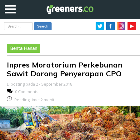
Search
Berita Harian
Inpres Moratorium Perkebunan
Sawit Dorong Penyerapan CPO
Diposting pada 27 September 2018
0 Comments
Reading time:
2
menit