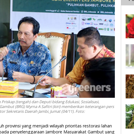
riskap (tengah) dan Deputi bidang Edukasi, Sosialisasi,
 Gambut (BRG) Myrna A Safitri (kiri) memberikan keterangan pers
r Sekretaris Daerah Jambi, Jumat (04/11). Foto:
h provinsi yang menjadi wilayah prioritas restorasi lahan
 pada penyelenggaraan Jambore Masyarakat Gambut yang