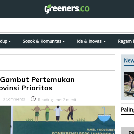
idup
Sosok & Komunitas
Ide & Inovasi
Ragam 
New
 Gambut Pertemukan
vinsi Prioritas
0 Comments
Reading time:
2
menit
Pali
Pi