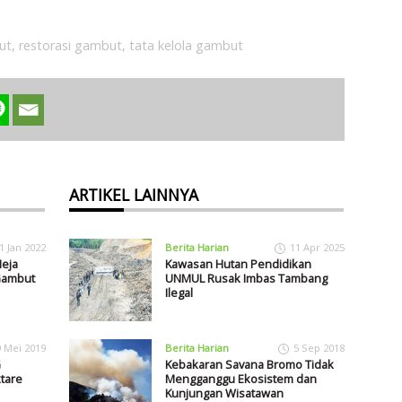
ut
,
restorasi gambut
,
tata kelola gambut
ARTIKEL LAINNYA
1 Jan 2022
Berita Harian
11 Apr 2025
Meja
Kawasan Hutan Pendidikan
 Gambut
UNMUL Rusak Imbas Tambang
Ilegal
9 Mei 2019
Berita Harian
5 Sep 2018
G
Kebakaran Savana Bromo Tidak
tare
Mengganggu Ekosistem dan
Kunjungan Wisatawan