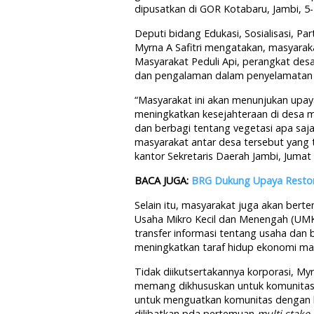
dipusatkan di GOR Kotabaru, Jambi, 5
Deputi bidang Edukasi, Sosialisasi, P
Myrna A Safitri mengatakan, masyarak
Masyarakat Peduli Api, perangkat de
dan pengalaman dalam penyelamatan 
“Masyarakat ini akan menunjukan upa
meningkatkan kesejahteraan di desa m
dan berbagi tentang vegetasi apa saja 
masyarakat antar desa tersebut yang
kantor Sekretaris Daerah Jambi, Jumat 
BACA JUGA:
BRG Dukung Upaya Resto
Selain itu, masyarakat juga akan bert
Usaha Mikro Kecil dan Menengah (UMK
transfer informasi tentang usaha dan 
meningkatkan taraf hidup ekonomi masy
Tidak diikutsertakannya korporasi, 
memang dikhususkan untuk komunitas,
untuk menguatkan komunitas dengan ko
dilibatkan pda pertemuan
multi stake