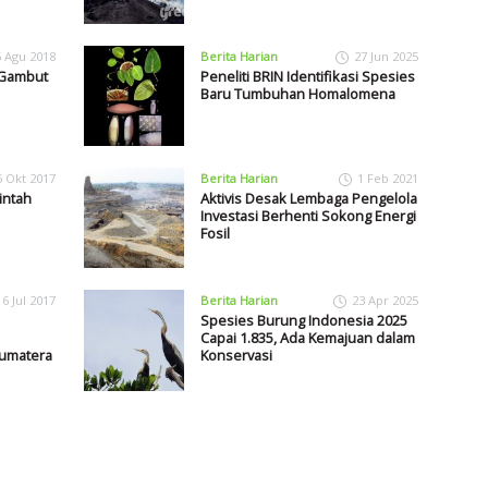
6 Agu 2018
Berita Harian
27 Jun 2025
 Gambut
Peneliti BRIN Identifikasi Spesies
Baru Tumbuhan Homalomena
5 Okt 2017
Berita Harian
1 Feb 2021
intah
Aktivis Desak Lembaga Pengelola
Investasi Berhenti Sokong Energi
Fosil
6 Jul 2017
Berita Harian
23 Apr 2025
Spesies Burung Indonesia 2025
Capai 1.835, Ada Kemajuan dalam
umatera
Konservasi