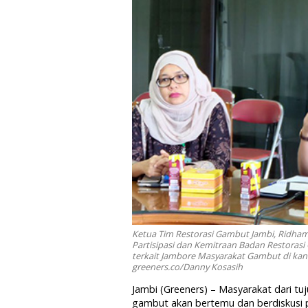
Ketua Tim Restorasi Gambut Jambi, Ridham P
Partisipasi dan Kemitraan Badan Restorasi
terkait Jambore Masyarakat Gambut di kanto
greeners.co/Danny Kosasih
Jambi (Greeners) – Masyarakat dari tuju
gambut akan bertemu dan berdiskusi