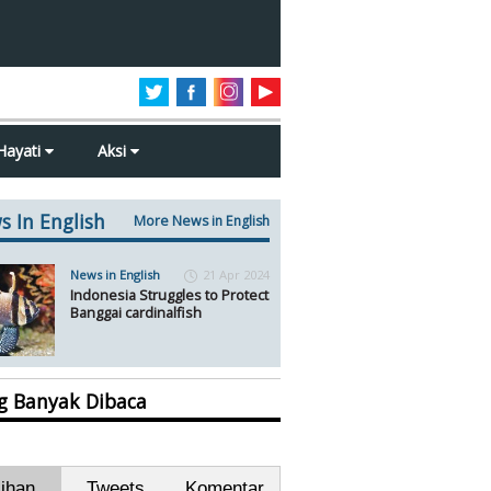
Hayati
Aksi
s In English
More News in English
News in English
21 Apr 2024
Indonesia Struggles to Protect
Banggai cardinalfish
ng Banyak Dibaca
lihan
Tweets
Komentar