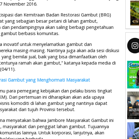
-7 November 2016.
artisipasi dan Kemitraan Badan Restorasi Gambut (BRG)
at yang sebagian besar petani di lahan gambut,
sa dan pendampingnya akan saling berbagi pengetahuan
gambut berbasis komunitas.
ya inovatif untuk menyelamatkan gambut dan
ereka masing-masing. Nantinya juga akan ada sesi diskusi
yang bernilai jual, baik yang bisa dimanfaatkan oleh
 tentunya ramah akan gambut,” katanya kepada media di
(04/11).
rasi Gambut yang Menghormati Masyarakat
emu para pemegang kebijakan dan pelaku bisnis tingkat
M). Dari pertemuan ini diharapkan akan ada upaya
bisnis komoditi di lahan gambut yang nantinya dapat
arakat dari tujuh Provinsi tersebut.
Myrna menyatakan bahwa Jambore Masyarakat Gambut ini
 masyarakat dan penggiat lahan gambut. Tujuannya
munitas lainnya. Untuk korporasi, lanjutnya, akan
 holder
yang berbeda.