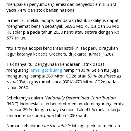
merupakan penyumbang emisi dan penyedot emisi BBM
yakni 74 % dari stok bensin nasional.
Ia menilai, melalui adopsi kendaraan listrik sekaligus dapat
menghemat bensin sebanyak 59,86 Mio KL p.a dan 56 Mio
KL solar p.a pada tahun 2030 nanti atau setara dengan Rp
677 triliun.
“Itu artinya adopsi kendaraan listrik ini tak perlu diragukan
lagi,” katanya kepada Greeners, di Jakarta, Jumat (12/8).
Tak hanya itu, penggunaan kendaraan listrik dapat
mengurangi
emisi gas buang
hampir 100 %. Selain itu juga
mengurangi sampai 280 Mton CO2e atau 59 %
business as
usual
(BAU) gas rumah kaca (GRK) 470 Mton CO2e pada
tahun 2030.
Sebelumnya dalam
Nationally Determined Contribution
(NDC) Indonesia telah berkomitmen untuk mengurangi emisi
sebesar 29 % dengan upaya sendiri. Lalu 41 % melalui kerja
sama internasional pada tahun 2030 nanti.
Namun kehadiran
electric vehicle
ini juga perlu pemerintah