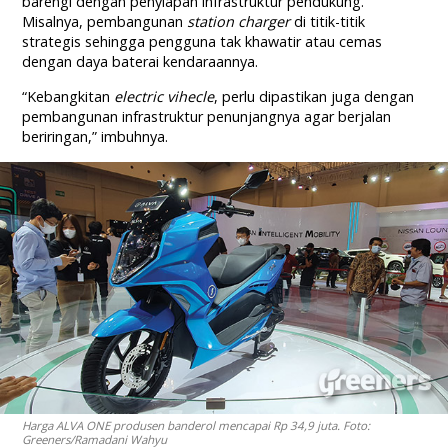
barengi dengan penyiapan infrastruktur pendukung.
Misalnya, pembangunan
station charger
di titik-titik
strategis sehingga pengguna tak khawatir atau cemas
dengan daya baterai kendaraannya.
“Kebangkitan
electric vihecle
, perlu dipastikan juga dengan
pembangunan infrastruktur penunjangnya agar berjalan
beriringan,” imbuhnya.
Harga ALVA ONE produsen banderol mencapai Rp 34,9 juta. Foto:
Greeners/Ramadani Wahyu