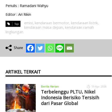
Penulis : Ramadani Wahyu
Editor : Ari Rikin
emisi
,
kendaraan bermotor
,
kendaraan listrik
,
kendaraan masa depan
,
kendaraan ramah
lingkungan
ARTIKEL TERKAIT
Berita Harian
19 Apr 2026
Terbelenggu PLTU, Nikel
Indonesia Berisiko Tersisih
dari Pasar Global