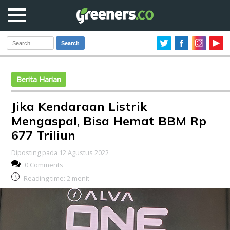
Search
Berita Harian
Jika Kendaraan Listrik
Mengaspal, Bisa Hemat BBM Rp
677 Triliun
Diposting pada 12 Agustus 2022
0 Comments
Reading time:
2
menit