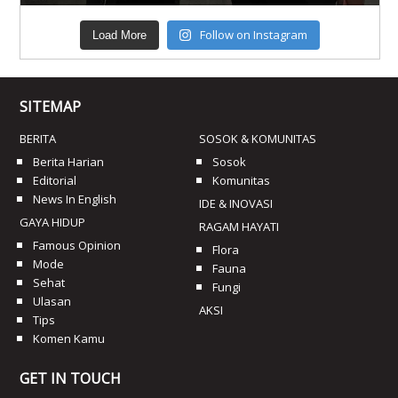
Follow on Instagram
Load More
SITEMAP
BERITA
SOSOK & KOMUNITAS
Berita Harian
Sosok
Editorial
Komunitas
News In English
IDE & INOVASI
GAYA HIDUP
RAGAM HAYATI
Famous Opinion
Flora
Mode
Fauna
Sehat
Fungi
Ulasan
AKSI
Tips
Komen Kamu
GET IN TOUCH