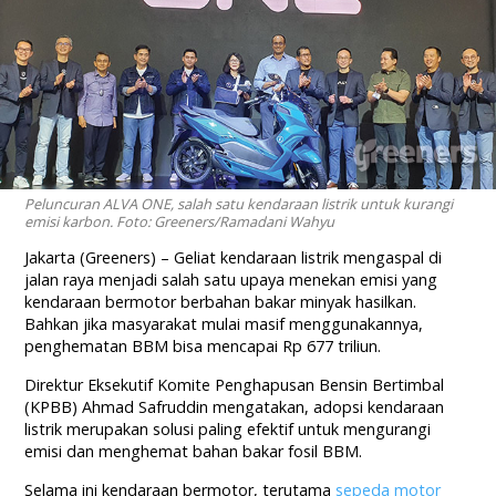
Peluncuran ALVA ONE, salah satu kendaraan listrik untuk kurangi
emisi karbon. Foto: Greeners/Ramadani Wahyu
Jakarta (Greeners) – Geliat kendaraan listrik mengaspal di
jalan raya menjadi salah satu upaya menekan emisi yang
kendaraan bermotor berbahan bakar minyak hasilkan.
Bahkan jika masyarakat mulai masif menggunakannya,
penghematan BBM bisa mencapai Rp 677 triliun.
Direktur Eksekutif Komite Penghapusan Bensin Bertimbal
(KPBB) Ahmad Safruddin mengatakan, adopsi kendaraan
listrik merupakan solusi paling efektif untuk mengurangi
emisi dan menghemat bahan bakar fosil BBM.
Selama ini kendaraan bermotor, terutama
sepeda motor