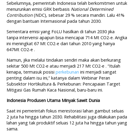
Sebelumnya, pemerintah Indonesia telah berkomitmen untuk
menurunkan emisi GRK berbasis
National Determined
Contribution
(NDC), sebesar 29 % secara mandiri. Lalu 41%
dengan bantuan Internasional pada tahun 2030.
Sementara emisi yang FoLU hasilkan di tahun 2030 jika
tanpa intervensi apapun bisa mencapai 714 Mt CO2-e. Angka
ini meningkat 67 Mt CO2-e dari tahun 2010 yang hanya
647Mt CO2-e .
Namun, jika melalui tindakan sendiri maka akan berkurang
sekitar 500 Mt CO2-e atau menjadi 217 Mt CO2-e . “Itulah
kenapa, termasuk posisi
perkebunan
ini menjadi sangat
penting dalam isu ini,” katanya dalam Webinar Peran
Subsektor Hortikultura & Perkebunan: Pencapaian Target
Mitigasi Gas Rumah Kaca Nasional, baru-baru ini.
Indonesia Produsen Utama Minyak Sawit Dunia
Saat ini pemerintah fokus merestorasi lahan gambut seluas
2 juta ha hingga tahun 2030. Rehabilitasi juga dilakukan pada
lahan yang tak produktif seluas 12 juta ha hingga tahun yang
sama.