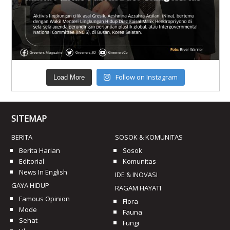
Follow on Instagram
Load More
SITEMAP
BERITA
SOSOK & KOMUNITAS
Berita Harian
Sosok
Editorial
Komunitas
News In English
IDE & INOVASI
GAYA HIDUP
RAGAM HAYATI
Famous Opinion
Flora
Mode
Fauna
Sehat
Fungi