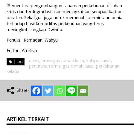
“Sementara pengembangan tanaman perkebunan di lahan
kritis dan terdegradasi akan meningkatkan serapan karbon
daratan. Sekaligus juga untuk memenuhi permintaan dunia
terhadap hasil komoditas perkebunan yang terus
meningkat,” ungkap Dwinita.
Penulis : Ramadani Wahyu
Editor : Ari Rikin
emisi
,
emisi gas rumah kaca
,
kelapa sawit
,
penurunan emisi gas rumah kaca
,
perkebunan
kelapa
ARTIKEL TERKAIT