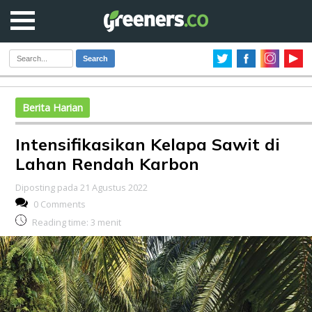
Search
Berita Harian
Intensifikasikan Kelapa Sawit di
Lahan Rendah Karbon
Diposting pada 21 Agustus 2022
0 Comments
Reading time:
3
menit