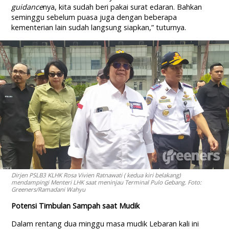
guidance
nya, kita sudah beri pakai surat edaran. Bahkan
seminggu sebelum puasa juga dengan beberapa
kementerian lain sudah langsung siapkan,” tuturnya.
Dirjen PSLB3 KLHK Rosa Vivien Ratnawati ( kedua kiri belakang)
mendampingi Menteri LHK saat meninjau Terminal Pulo Gebang. Foto:
Greeners/Ramadani Wahyu
Potensi Timbulan Sampah saat Mudik
Dalam rentang dua minggu masa mudik Lebaran kali ini