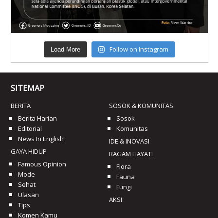
Follow on Instagram
Load More
SITEMAP
BERITA
SOSOK & KOMUNITAS
Berita Harian
Sosok
Editorial
Komunitas
News In English
IDE & INOVASI
GAYA HIDUP
RAGAM HAYATI
Famous Opinion
Flora
Mode
Fauna
Sehat
Fungi
Ulasan
AKSI
Tips
Komen Kamu