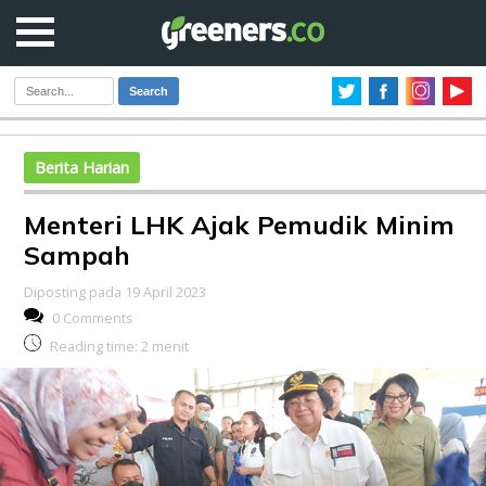
Search
Berita Harian
Menteri LHK Ajak Pemudik Minim
Sampah
Diposting pada 19 April 2023
0 Comments
Reading time:
2
menit