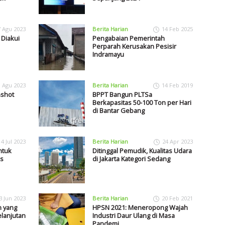
7 Agu 2023
Berita Harian
14 Feb 2025
 Diakui
Pengabaian Pemerintah
Perparah Kerusakan Pesisir
Indramayu
1 Agu 2023
Berita Harian
14 Feb 2019
nshot
BPPT Bangun PLTSa
Berkapasitas 50-100 Ton per Hari
di Bantar Gebang
4 Jul 2023
Berita Harian
24 Apr 2023
ntuk
Ditinggal Pemudik, Kualitas Udara
s
di Jakarta Kategori Sedang
3 Jun 2023
Berita Harian
20 Feb 2021
n yang
HPSN 2021: Meneropong Wajah
lanjutan
Industri Daur Ulang di Masa
Pandemi