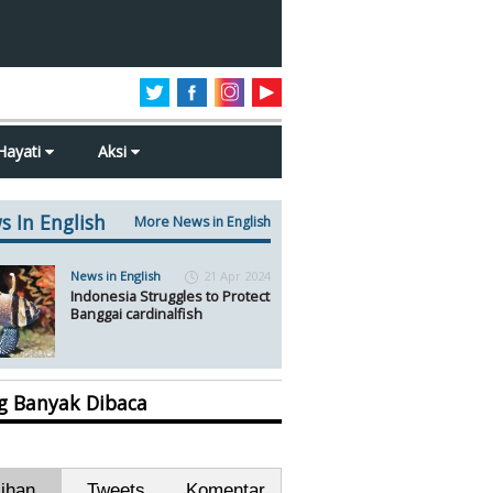
Hayati
Aksi
s In English
More News in English
News in English
21 Apr 2024
Indonesia Struggles to Protect
Banggai cardinalfish
ng Banyak Dibaca
lihan
Tweets
Komentar