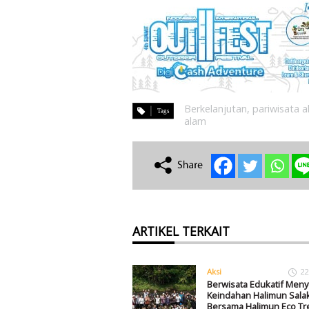
Berkelanjutan
,
pariwisata 
alam
ARTIKEL TERKAIT
Aksi
22
Berwisata Edukatif Meny
Keindahan Halimun Sala
Bersama Halimun Eco Tr