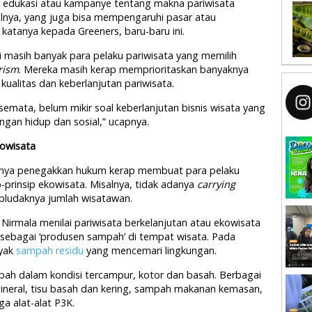
 edukasi atau kampanye tentang makna pariwisata
salnya, yang juga bisa mempengaruhi pasar atau
 katanya kepada Greeners, baru-baru ini.
ni masih banyak para pelaku pariwisata yang memilih
rism
. Mereka masih kerap memprioritaskan banyaknya
ualitas dan keberlanjutan pariwisata.
semata, belum mikir soal keberlanjutan bisnis wisata yang
ngan hidup dan sosial,” ucapnya.
owisata
ndahnya penegakkan hukum kerap membuat para pelaku
ip-prinsip ekowisata. Misalnya, tidak adanya
carrying
udaknya jumlah wisatawan.
a Nirmala menilai pariwisata berkelanjutan atau ekowisata
 sebagai ‘produsen sampah’ di tempat wisata. Pada
nyak
sampah residu
yang mencemari lingkungan.
pah dalam kondisi tercampur, kotor dan basah. Berbagai
 mineral, tisu basah dan kering, sampah makanan kemasan,
gga alat-alat P3K.