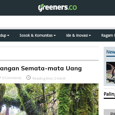
idup
Sosok & Komunitas
Ide & Inovasi
Ragam 
New
 Jangan Semata-mata Uang
0 Comments
Reading time:
2
menit
Pali
Pi