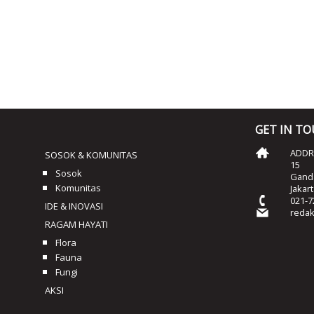
GET IN T
ADDRE
SOSOK & KOMUNITAS
15
Sosok
Ganda
Komunitas
Jakar
021-7
IDE & INOVASI
reda
RAGAM HAYATI
Flora
Fauna
Fungi
AKSI