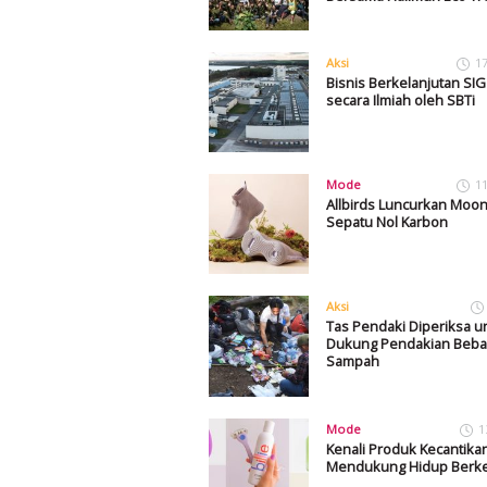
Aksi
1
Bisnis Berkelanjutan SIG
secara Ilmiah oleh SBTi
Mode
1
Allbirds Luncurkan Moo
Sepatu Nol Karbon
Aksi
Tas Pendaki Diperiksa u
Dukung Pendakian Beba
Sampah
Mode
1
Kenali Produk Kecantika
Mendukung Hidup Berke