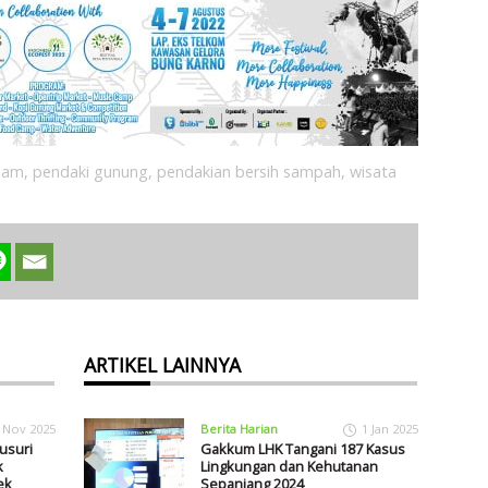
alam
,
pendaki gunung
,
pendakian bersih sampah
,
wisata
ARTIKEL LAINNYA
 Nov 2025
Berita Harian
1 Jan 2025
usuri
Gakkum LHK Tangani 187 Kasus
k
Lingkungan dan Kehutanan
ek
Sepanjang 2024