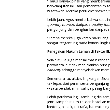
“Harus banyak pihak yang memberikan
berkelanjutan ini. Dari pemerintah mi
wisatawan. Mereka perlu dicerdaskan,”
Lebih jauh, Agus menilai bahwa saat i
quantity tourism
daripada
quality tou
pengunjung dan penghasilan daripada k
“Karena mereka juga kerap mikir uang 
sangat tergantung pada kondisi lingku
Penegakan Hukum Lemah di Sektor Ek
Selain itu, ia juga menilai masih re
pariwisata ini tidak menjalankan prins
capacity
sehingga menyebabkan membl
Sementara itu, aktivis lingkungan Sisk
tak lepas dari peran serta pengunjung
wisata pendakian, misalnya paling ba
Lebih parahnya lagi, sambung dia sam
jenis sampah itu, mulai dari botol air
kantong plastik, tali rafia, baterai, hin