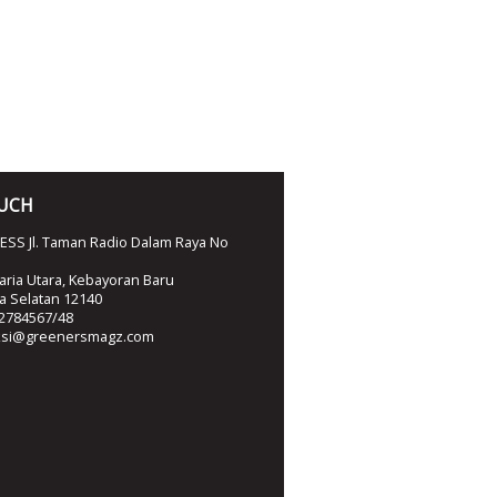
OUCH
SS Jl. Taman Radio Dalam Raya No
ria Utara, Kebayoran Baru
ta Selatan 12140
2784567/48
ksi@greenersmagz.com