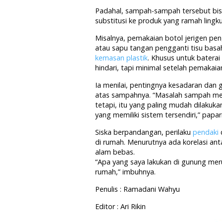
Padahal, sampah-sampah tersebut bisa 
substitusi ke produk yang ramah lingk
Misalnya, pemakaian botol jerigen pen
atau sapu tangan pengganti tisu bas
kemasan plastik
. Khusus untuk batera
hindari, tapi minimal setelah pemakai
Ia menilai, pentingnya kesadaran dan
atas sampahnya. “Masalah sampah mem
tetapi, itu yang paling mudah dilaku
yang memiliki sistem tersendiri,” papar
Siska berpandangan, perilaku
pendaki
di rumah. Menurutnya ada korelasi an
alam bebas.
“Apa yang saya lakukan di gunung mer
rumah,” imbuhnya.
Penulis : Ramadani Wahyu
Editor : Ari Rikin