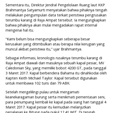
Sementara itu, Direktur Jendral Pengelolaan Ruang laut KKP
Brahmantya Satyamurti menyatakan bahwa pihaknya tengah
melakukan pengumpulan data terkait peristiwa pengrusakan
terumbu karang di Raja Ampat tersebut. Ia mengungkapkan
bahwa pihaknya akan mulai mengadakan rapat internal
mengenai hal itu.
“Kami belum bisa mengungkapkan seberapa besar
kerusakan yang ditimbulkan atau berapa nilai kerugian yang
muncul akibat peristiwa itu,” ujar Brahmantya.
Sebagai informasi, kronologis rusaknya terumbu karang di
Raja Ampat diawali dari masuknya sebuah kapal pesiar, MV
Caledonian Sky, yang memiliki bobot 4200 GT, pada tanggal
3 Maret 2017. Kapal berbendera Bahama itu dinahkodai oleh
Kapten Keith Michael Taylor. Kapal tersebut digunakan
untuk membawa 102 turis dan 79 ABK.
Setelah mengelilingi pulau untuk mengamati
keanekaragaman burung serta menikmati pementasan seni,
para penumpang kembali ke kapal pada siang hari tanggal 4
Maret 2017. Kapal pesiar itu kemudian melanjutkan
perjalanan ke Bitung pada pukul 12.41 WIT. Di tengah