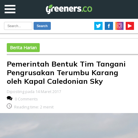
Search
Berita Harian
Pemerintah Bentuk Tim Tangani
Pengrusakan Terumbu Karang
oleh Kapal Caledonian Sky
Diposting pada 14 Maret 2017
0 Comments
Reading time:
2
menit